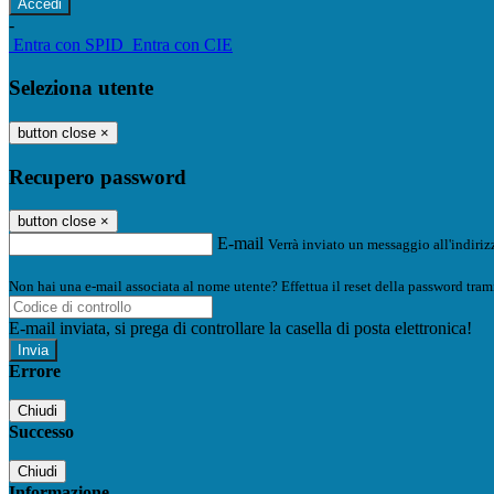
-
Entra con SPID
Entra con CIE
Seleziona utente
button close
×
Recupero password
button close
×
E-mail
Verrà inviato un messaggio all'indirizz
Non hai una e-mail associata al nome utente? Effettua il reset della password tram
E-mail inviata, si prega di controllare la casella di posta elettronica!
Errore
Chiudi
Successo
Chiudi
Informazione