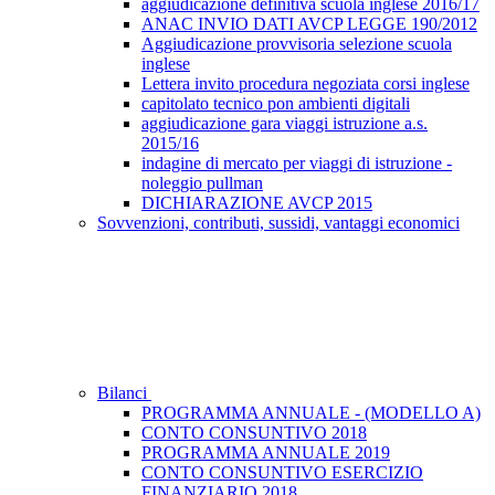
aggiudicazione definitiva scuola inglese 2016/17
ANAC INVIO DATI AVCP LEGGE 190/2012
Aggiudicazione provvisoria selezione scuola
inglese
Lettera invito procedura negoziata corsi inglese
capitolato tecnico pon ambienti digitali
aggiudicazione gara viaggi istruzione a.s.
2015/16
indagine di mercato per viaggi di istruzione -
noleggio pullman
DICHIARAZIONE AVCP 2015
Sovvenzioni, contributi, sussidi, vantaggi economici
Bilanci
PROGRAMMA ANNUALE - (MODELLO A)
CONTO CONSUNTIVO 2018
PROGRAMMA ANNUALE 2019
CONTO CONSUNTIVO ESERCIZIO
FINANZIARIO 2018