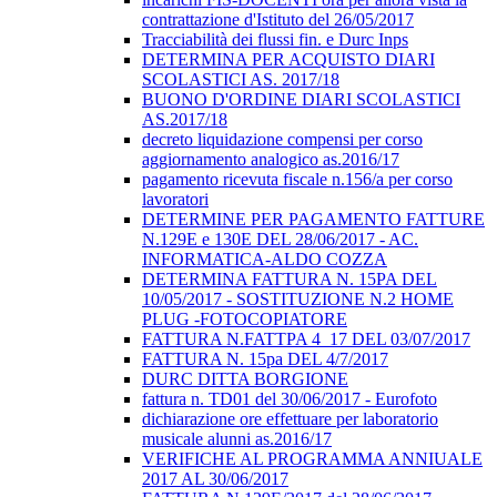
contrattazione d'Istituto del 26/05/2017
Tracciabilità dei flussi fin. e Durc Inps
DETERMINA PER ACQUISTO DIARI
SCOLASTICI AS. 2017/18
BUONO D'ORDINE DIARI SCOLASTICI
AS.2017/18
decreto liquidazione compensi per corso
aggiornamento analogico as.2016/17
pagamento ricevuta fiscale n.156/a per corso
lavoratori
DETERMINE PER PAGAMENTO FATTURE
N.129E e 130E DEL 28/06/2017 - AC.
INFORMATICA-ALDO COZZA
DETERMINA FATTURA N. 15PA DEL
10/05/2017 - SOSTITUZIONE N.2 HOME
PLUG -FOTOCOPIATORE
FATTURA N.FATTPA 4_17 DEL 03/07/2017
FATTURA N. 15pa DEL 4/7/2017
DURC DITTA BORGIONE
fattura n. TD01 del 30/06/2017 - Eurofoto
dichiarazione ore effettuare per laboratorio
musicale alunni as.2016/17
VERIFICHE AL PROGRAMMA ANNIUALE
2017 AL 30/06/2017