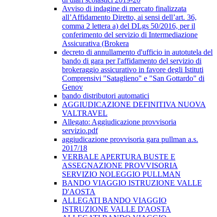
Avviso di indagine di mercato finalizzata
all’Affidamento Diretto, ai sensi dell’art. 36,
comma 2 lettera a) del DLgs 50/2016, per il
conferimento del servizio di Intermediazione
Assicurativa (Brokera
decreto di annullamento d'ufficio in autotutela del
bando di gara per l'affidamento del servizio di
brokeraggio assicurativo in favore degli Istituti
Comprensivi "Sataglieno" e "San Gottardo" di
Genov
bando distributori automatici
AGGIUDICAZIONE DEFINITIVA NUOVA
VALTRAVEL
Allegato: Aggiudicazione provvisoria
servizio.pdf
aggiudicazione provvisoria gara pullman a.s.
2017/18
VERBALE APERTURA BUSTE E
ASSEGNAZIONE PROVVISORIA
SERVIZIO NOLEGGIO PULLMAN
BANDO VIAGGIO ISTRUZIONE VALLE
D'AOSTA
ALLEGATI BANDO VIAGGIO
ISTRUZIONE VALLE D'AOSTA