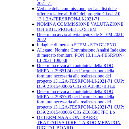
2021-71
Verbale della commissione per l'analisi delle
offerte relative all RdO del progetto Classi 2.0
13.1.2A-FERSRPON-LI-2021-71
NOMINA COMMISSIONE VALUTAZIONE
OFFERTE PROGETTO STEM
Determina avvio attività negoziale STEM 2021-
2022
Indagine di mercato STEM - STAGLIENO
Allegato: Nomina Commissione Analisi Indagine
di mercato fornitura_PON 13.1.1A-FESRPON-
LI-2021-108.pdf
Determina revoca in autotutela della RDO
MEPA n. 2985124 per l’acquisizione della
fornitura necessaria alla realizzazione del
progetto 13.1.2A-FESRPON-LI-2021-71 CUP:
D39J21015400006 CIG Z8A358C7B3 Lo
Determina revoca in autotutela della RDO
MEPA n. 2985309 per l’acquisizione della
fornitura necessaria alla realizzazione del
progetto 13.1.2A-FESRPON-LI-2021-71 CUP:
D39J21015400006 CIG ZE6358C7FC Lo
DETERMINA A CONTRARRE
TRATTATIVA DIRETTA RDO MEPA PON
DIGITAL BOARD