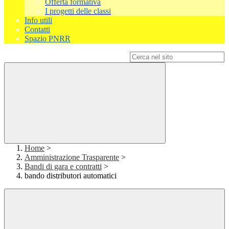
Offerta formativa
I progetti delle classi
Info utili
Contatti
Spazio PNRR
Campo di ricerca per le pagine del sito
Home
>
Amministrazione Trasparente
>
Bandi di gara e contratti
>
bando distributori automatici