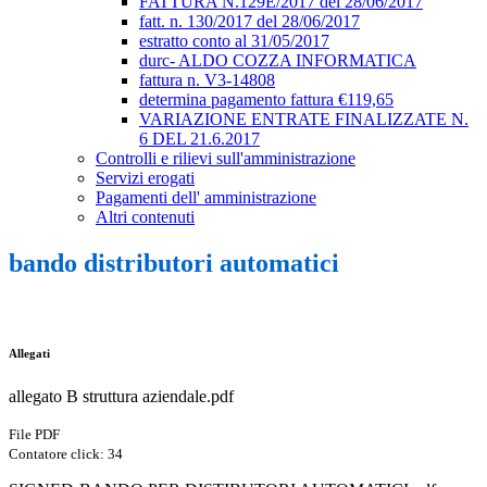
FATTURA N.129E/2017 del 28/06/2017
fatt. n. 130/2017 del 28/06/2017
estratto conto al 31/05/2017
durc- ALDO COZZA INFORMATICA
fattura n. V3-14808
determina pagamento fattura €119,65
VARIAZIONE ENTRATE FINALIZZATE N.
6 DEL 21.6.2017
Controlli e rilievi sull'amministrazione
Servizi erogati
Pagamenti dell' amministrazione
Altri contenuti
bando distributori automatici
Allegati
allegato B struttura aziendale.pdf
File PDF
Contatore click: 34