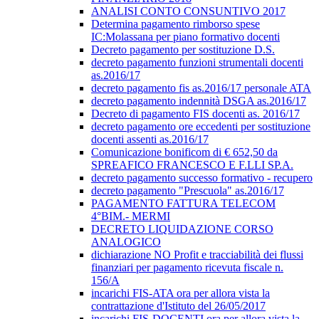
ANALISI CONTO CONSUNTIVO 2017
Determina pagamento rimborso spese
IC:Molassana per piano formativo docenti
Decreto pagamento per sostituzione D.S.
decreto pagamento funzioni strumentali docenti
as.2016/17
decreto pagamento fis as.2016/17 personale ATA
decreto pagamento indennità DSGA as.2016/17
Decreto di pagamento FIS docenti as. 2016/17
decreto pagamento ore eccedenti per sostituzione
docenti assenti as.2016/17
Comunicazione bonificom di € 652,50 da
SPREAFICO FRANCESCO E F.LLI SP.A.
decreto pagamento successo formativo - recupero
decreto pagamento "Prescuola" as.2016/17
PAGAMENTO FATTURA TELECOM
4°BIM.- MERMI
DECRETO LIQUIDAZIONE CORSO
ANALOGICO
dichiarazione NO Profit e tracciabilità dei flussi
finanziari per pagamento ricevuta fiscale n.
156/A
incarichi FIS-ATA ora per allora vista la
contrattazione d'Istituto del 26/05/2017
incarichi FIS-DOCENTI ora per allora vista la