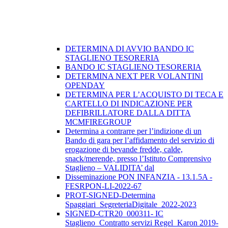
DETERMINA DI AVVIO BANDO IC
STAGLIENO TESORERIA
BANDO IC STAGLIENO TESORERIA
DETERMINA NEXT PER VOLANTINI
OPENDAY
DETERMINA PER L’ACQUISTO DI TECA E
CARTELLO DI INDICAZIONE PER
DEFIBRILLATORE DALLA DITTA
MCMFIREGROUP
Determina a contrarre per l’indizione di un
Bando di gara per l’affidamento del servizio di
erogazione di bevande fredde, calde,
snack/merende, presso l’Istituto Comprensivo
Staglieno – VALIDITA’ dal
Disseminazione PON INFANZIA - 13.1.5A -
FESRPON-LI-2022-67
PROT-SIGNED-Determina
Spaggiari_SegreteriaDigitale_2022-2023
SIGNED-CTR20_000311- IC
Staglieno_Contratto servizi Regel_Karon 2019-