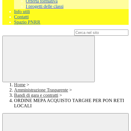
Offerta formativa
I progetti delle classi
Info utili
Contatti
Spazio PNRR
Campo di ricerca per le pagine del sito
Home
>
Amministrazione Trasparente
>
Bandi di gara e contratti
>
ORDINE MEPA ACQUISTO TARGHE PER PON RETI
LOCALI