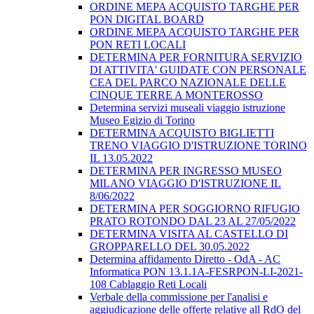
ORDINE MEPA ACQUISTO TARGHE PER
PON DIGITAL BOARD
ORDINE MEPA ACQUISTO TARGHE PER
PON RETI LOCALI
DETERMINA PER FORNITURA SERVIZIO
DI ATTIVITA' GUIDATE CON PERSONALE
CEA DEL PARCO NAZIONALE DELLE
CINQUE TERRE A MONTEROSSO
Determina servizi museali viaggio istruzione
Museo Egizio di Torino
DETERMINA ACQUISTO BIGLIETTI
TRENO VIAGGIO D'ISTRUZIONE TORINO
IL 13.05.2022
DETERMINA PER INGRESSO MUSEO
MILANO VIAGGIO D'ISTRUZIONE IL
8/06/2022
DETERMINA PER SOGGIORNO RIFUGIO
PRATO ROTONDO DAL 23 AL 27/05/2022
DETERMINA VISITA AL CASTELLO DI
GROPPARELLO DEL 30.05.2022
Determina affidamento Diretto - OdA - AC
Informatica PON 13.1.1A-FESRPON-LI-2021-
108 Cablaggio Reti Locali
Verbale della commissione per l'analisi e
aggiudicazione delle offerte relative all RdO del