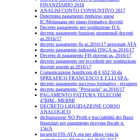
FINANZIARIO 2018
ANALISI CONTO CONSUNTIVO 2017
Determina pagamento rimborso spese
IC:Molassana per piano formativo docenti
Decreto pagamento per sostituzione D.S.
decreto pagamento funzioni strumentali docenti
as.2016/17
decreto pagamento fis as.2016/17 personale ATA
decreto pagamento indennità DSGA as.2016/17
Decreto di pagamento FIS docenti as. 2016/17
decreto pagamento ore eccedenti per sostituzione
docenti assenti as.2016/17
Comunicazione bonificom di € 652,50 da
SPREAFICO FRANCESCO E F.LLI SP.A.
decreto pagamento successo formativo - recupero
decreto pagamento "Prescuola" as.2016/17
PAGAMENTO FATTURA TELECOM
4°BIM.- MERMI
DECRETO LIQUIDAZIONE CORSO
ANALOGICO
dichiarazione NO Profit e tracciabilità dei flussi
finanziari per pagamento ricevuta fiscale n.
156/A
incarichi FIS-ATA ora per allora vista la
contrattazione d'Istituto del 26/05/2017