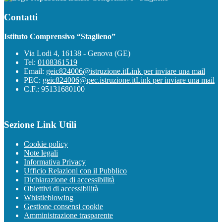
Contatti
Istituto Comprensivo “Staglieno”
Via Lodi 4, 16138 - Genova (GE)
Tel:
0108361519
Email:
geic824006@istruzione.it
Link per inviare una mail
PEC:
geic824006@pec.istruzione.it
Link per inviare una mail
C.F.: 95131680100
Sezione Link Utili
Cookie policy
Note legali
Informativa Privacy
Ufficio Relazioni con il Pubblico
Dichiarazione di accessibilità
Obiettivi di accessibilità
Whistleblowing
Gestione consensi cookie
Amministrazione trasparente