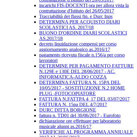
incarichi FIS-DOCENTI ora per allora vista la
contrattazione d'Istituto del 26/05/2017
Tracciabilità dei flussi fin. e Durc Inps
DETERMINA PER ACQUISTO DIARI
SCOLASTICI AS. 2017/18
BUONO D'ORDINE DIARI SCOLASTICI
AS.2017/18
decreto liquidazione compensi per corso
aggiornamento analogico as.2016/17
pagamento ricevuta fiscale n.156/a per corso
lavoratori
DETERMINE PER PAGAMENTO FATTURE
N.129E e 130E DEL 28/06/2017 - AC.
INFORMATICA-ALDO COZZA
DETERMINA FATTURA N. 15PA DEL
10/05/2017 - SOSTITUZIONE N.2 HOME
PLUG -FOTOCOPIATORE
FATTURA N.FATTPA 4_17 DEL 03/07/2017
FATTURA N. 15pa DEL 4/7/2017
DURC DITTA BORGIONE
fattura n. TD01 del 30/06/2017 - Eurofoto
dichiarazione ore effettuare per laboratorio
musicale alunni as.2016/17
VERIFICHE AL PROGRAMMA ANNIUALE