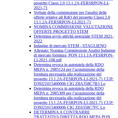
progetto Classi 2.0 13.1.2A-FERSRPON-LI-
2021-71
Verbale della commissione per l'analisi delle
offerte relative all RdO del progetto Classi 2.0
13.1.2A-FERSRPON-LI-2021-71
NOMINA COMMISSIONE VALUTAZIONE
OFFERTE PROGETTO STEM
Determina avvio attività negoziale STEM 2021-
2022
Indagine di mercato STEM - STAGLIENO
Allegato: Nomina Commissione Analisi Indagine
di mercato fornitura_PON 13.1.1A-FESRPON-
LI-2021-108.pdf
Determina revoca in autotutela della RDO
MEPA n. 2985124 per l’acquisizione della
fornitura necessaria alla realizzazione del
progetto 13.1.2A-FESRPON-LI-2021-71 CUP:
D39J21015400006 CIG Z8A358C7B3 Lo
Determina revoca in autotutela della RDO
MEPA n. 2985309 per l’acquisizione della
fornitura necessaria alla realizzazione del
progetto 13.1.2A-FESRPON-LI-2021-71 CUP:
D39J21015400006 CIG ZE6358C7FC Lo
DETERMINA A CONTRARRE
TRATTATIVA DIRETTA RDO MEPA PON