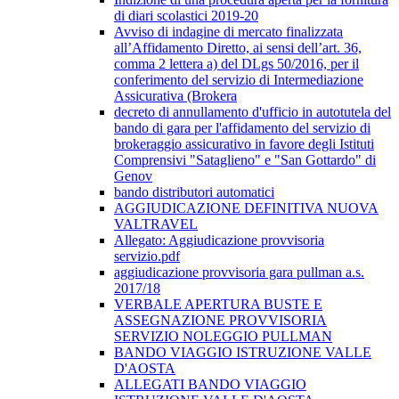
di diari scolastici 2019-20
Avviso di indagine di mercato finalizzata
all’Affidamento Diretto, ai sensi dell’art. 36,
comma 2 lettera a) del DLgs 50/2016, per il
conferimento del servizio di Intermediazione
Assicurativa (Brokera
decreto di annullamento d'ufficio in autotutela del
bando di gara per l'affidamento del servizio di
brokeraggio assicurativo in favore degli Istituti
Comprensivi "Sataglieno" e "San Gottardo" di
Genov
bando distributori automatici
AGGIUDICAZIONE DEFINITIVA NUOVA
VALTRAVEL
Allegato: Aggiudicazione provvisoria
servizio.pdf
aggiudicazione provvisoria gara pullman a.s.
2017/18
VERBALE APERTURA BUSTE E
ASSEGNAZIONE PROVVISORIA
SERVIZIO NOLEGGIO PULLMAN
BANDO VIAGGIO ISTRUZIONE VALLE
D'AOSTA
ALLEGATI BANDO VIAGGIO