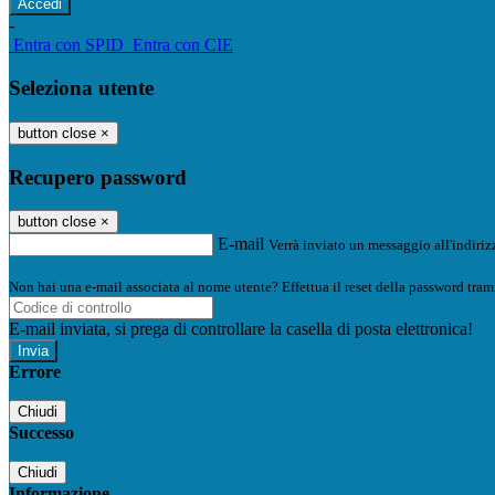
-
Entra con SPID
Entra con CIE
Seleziona utente
button close
×
Recupero password
button close
×
E-mail
Verrà inviato un messaggio all'indirizz
Non hai una e-mail associata al nome utente? Effettua il reset della password tram
E-mail inviata, si prega di controllare la casella di posta elettronica!
Errore
Chiudi
Successo
Chiudi
Informazione