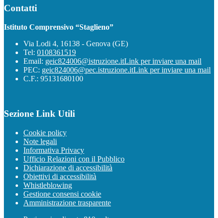
Contatti
Istituto Comprensivo “Staglieno”
Via Lodi 4, 16138 - Genova (GE)
Tel:
0108361519
Email:
geic824006@istruzione.it
Link per inviare una mail
PEC:
geic824006@pec.istruzione.it
Link per inviare una mail
C.F.: 95131680100
Sezione Link Utili
Cookie policy
Note legali
Informativa Privacy
Ufficio Relazioni con il Pubblico
Dichiarazione di accessibilità
Obiettivi di accessibilità
Whistleblowing
Gestione consensi cookie
Amministrazione trasparente