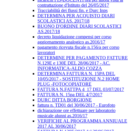
contrattazione d'Istituto del 26/05/2017
Tracciabilità dei flussi fin. e Durc Inps
DETERMINA PER ACQUISTO DIARI
SCOLASTICI AS. 2017/18
BUONO D'ORDINE DIARI SCOLASTICI
AS.2017/18
decreto liquidazione compensi per corso
aggiornamento analogico as.2016/17
pagamento ricevuta fiscale n.156/a per corso
lavoratori
DETERMINE PER PAGAMENTO FATTURE
N.129E e 130E DEL 28/06/2017 - AC.
INFORMATICA-ALDO COZZA
DETERMINA FATTURA N. 15PA DEL
10/05/2017 - SOSTITUZIONE N.2 HOME
PLUG -FOTOCOPIATORE
FATTURA N.FATTPA 4_17 DEL 03/07/2017
FATTURA N. 15pa DEL 4/7/2017
DURC DITTA BORGIONE
fattura n. TD01 del 30/06/2017 - Eurofoto
dichiarazione ore effettuare per laboratorio
musicale alunni as.2016/17
VERIFICHE AL PROGRAMMA ANNIUALE
2017 AL 30/06/2017