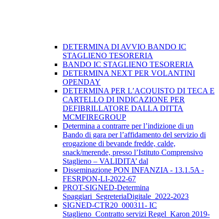
DETERMINA DI AVVIO BANDO IC
STAGLIENO TESORERIA
BANDO IC STAGLIENO TESORERIA
DETERMINA NEXT PER VOLANTINI
OPENDAY
DETERMINA PER L’ACQUISTO DI TECA E
CARTELLO DI INDICAZIONE PER
DEFIBRILLATORE DALLA DITTA
MCMFIREGROUP
Determina a contrarre per l’indizione di un
Bando di gara per l’affidamento del servizio di
erogazione di bevande fredde, calde,
snack/merende, presso l’Istituto Comprensivo
Staglieno – VALIDITA’ dal
Disseminazione PON INFANZIA - 13.1.5A -
FESRPON-LI-2022-67
PROT-SIGNED-Determina
Spaggiari_SegreteriaDigitale_2022-2023
SIGNED-CTR20_000311- IC
Staglieno_Contratto servizi Regel_Karon 2019-