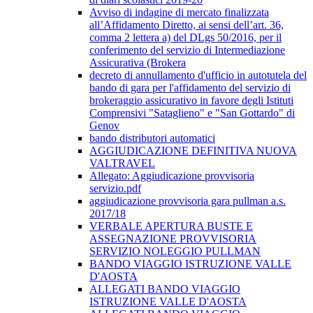
Avviso di indagine di mercato finalizzata
all’Affidamento Diretto, ai sensi dell’art. 36,
comma 2 lettera a) del DLgs 50/2016, per il
conferimento del servizio di Intermediazione
Assicurativa (Brokera
decreto di annullamento d'ufficio in autotutela del
bando di gara per l'affidamento del servizio di
brokeraggio assicurativo in favore degli Istituti
Comprensivi "Sataglieno" e "San Gottardo" di
Genov
bando distributori automatici
AGGIUDICAZIONE DEFINITIVA NUOVA
VALTRAVEL
Allegato: Aggiudicazione provvisoria
servizio.pdf
aggiudicazione provvisoria gara pullman a.s.
2017/18
VERBALE APERTURA BUSTE E
ASSEGNAZIONE PROVVISORIA
SERVIZIO NOLEGGIO PULLMAN
BANDO VIAGGIO ISTRUZIONE VALLE
D'AOSTA
ALLEGATI BANDO VIAGGIO
ISTRUZIONE VALLE D'AOSTA