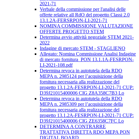
2021-71
Verbale della commissione per l'analisi delle
offerte relative all RdO del progetto Classi 2.0
13.1.2A-FERSRPON-LI-2021-71
NOMINA COMMISSIONE VALUTAZIONE
OFFERTE PROGETTO STEM
Determina avvio attività negoziale STEM 2021-
2022
Indagine di mercato STEM - STAGLIENO
Allegato: Nomina Commissione Analisi Indagine
di mercato fornitura_PON 13.1.1A-FESRPON-
LI-2021-108.pdf
Determina revoca in autotutela della RDO
MEPA n. 2985124 per l’acquisizione della
fornitura necessaria alla realizzazione del
progetto 13.1.2A-FESRPON-LI-2021-71 CUP:
D39J21015400006 CIG Z8A358C7B3 Lo
Determina revoca in autotutela della RDO
MEPA n. 2985309 per l’acquisizione della
fornitura necessaria alla realizzazione del
progetto 13.1.2A-FESRPON-LI-2021-71 CUP:
D39J21015400006 CIG ZE6358C7FC Lo
DETERMINA A CONTRARRE
TRATTATIVA DIRETTA RDO MEPA PON
DIGITAL BOARD