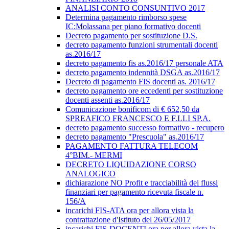
ANALISI CONTO CONSUNTIVO 2017
Determina pagamento rimborso spese
IC:Molassana per piano formativo docenti
Decreto pagamento per sostituzione D.S.
decreto pagamento funzioni strumentali docenti
as.2016/17
decreto pagamento fis as.2016/17 personale ATA
decreto pagamento indennità DSGA as.2016/17
Decreto di pagamento FIS docenti as. 2016/17
decreto pagamento ore eccedenti per sostituzione
docenti assenti as.2016/17
Comunicazione bonificom di € 652,50 da
SPREAFICO FRANCESCO E F.LLI SP.A.
decreto pagamento successo formativo - recupero
decreto pagamento "Prescuola" as.2016/17
PAGAMENTO FATTURA TELECOM
4°BIM.- MERMI
DECRETO LIQUIDAZIONE CORSO
ANALOGICO
dichiarazione NO Profit e tracciabilità dei flussi
finanziari per pagamento ricevuta fiscale n.
156/A
incarichi FIS-ATA ora per allora vista la
contrattazione d'Istituto del 26/05/2017
incarichi FIS-DOCENTI ora per allora vista la