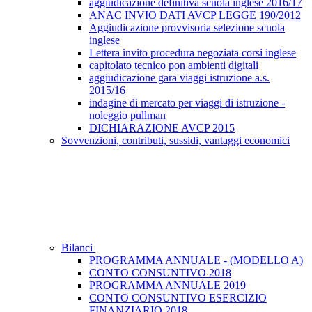
aggiudicazione definitiva scuola inglese 2016/17
ANAC INVIO DATI AVCP LEGGE 190/2012
Aggiudicazione provvisoria selezione scuola
inglese
Lettera invito procedura negoziata corsi inglese
capitolato tecnico pon ambienti digitali
aggiudicazione gara viaggi istruzione a.s.
2015/16
indagine di mercato per viaggi di istruzione -
noleggio pullman
DICHIARAZIONE AVCP 2015
Sovvenzioni, contributi, sussidi, vantaggi economici
Bilanci
PROGRAMMA ANNUALE - (MODELLO A)
CONTO CONSUNTIVO 2018
PROGRAMMA ANNUALE 2019
CONTO CONSUNTIVO ESERCIZIO
FINANZIARIO 2018