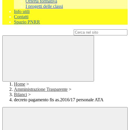
Offerta formativa
I progetti delle classi
Info utili
Contatti
Spazio PNRR
Campo di ricerca per le pagine del sito
Home
>
Amministrazione Trasparente
>
Bilanci
>
decreto pagamento fis as.2016/17 personale ATA