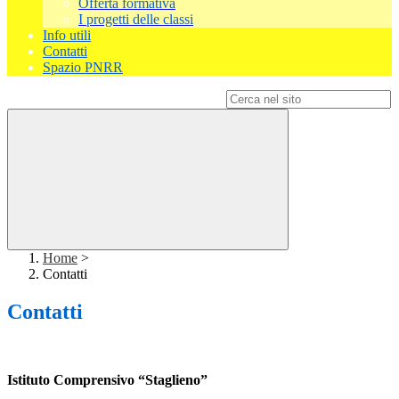
Offerta formativa
I progetti delle classi
Info utili
Contatti
Spazio PNRR
Campo di ricerca per le pagine del sito
Home
>
Contatti
Contatti
Istituto Comprensivo “Staglieno”