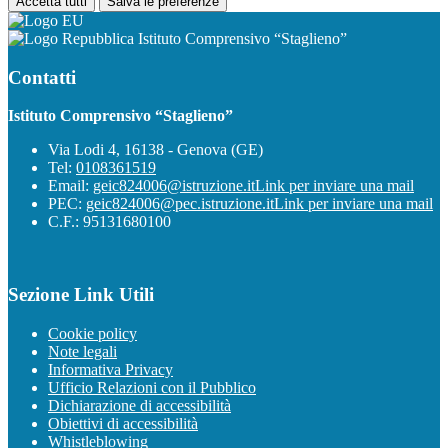
Accetta tutti
Salva le preferenze
Istituto Comprensivo “Staglieno”
Contatti
Istituto Comprensivo “Staglieno”
Via Lodi 4, 16138 - Genova (GE)
Tel:
0108361519
Email:
geic824006@istruzione.it
Link per inviare una mail
PEC:
geic824006@pec.istruzione.it
Link per inviare una mail
C.F.: 95131680100
Sezione Link Utili
Cookie policy
Note legali
Informativa Privacy
Ufficio Relazioni con il Pubblico
Dichiarazione di accessibilità
Obiettivi di accessibilità
Whistleblowing