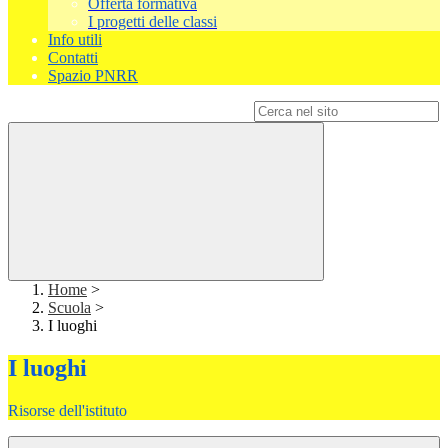
Offerta formativa
I progetti delle classi
Info utili
Contatti
Spazio PNRR
Campo di ricerca per le pagine del sito
Home
>
Scuola
>
I luoghi
I luoghi
Risorse dell'istituto