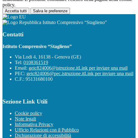
policy.
Accetta tutti
Salva le preferenze
Istituto Comprensivo “Staglieno”
Contatti
Istituto Comprensivo “Staglieno”
Via Lodi 4, 16138 - Genova (GE)
Tel:
0108361519
Email:
geic824006@istruzione.it
Link per inviare una mail
PEC:
geic824006@pec.istruzione.it
Link per inviare una mail
C.F.: 95131680100
Sezione Link Utili
Cookie policy
Note legali
Informativa Privacy
Ufficio Relazioni con il Pubblico
Dichiarazione di accessibilità