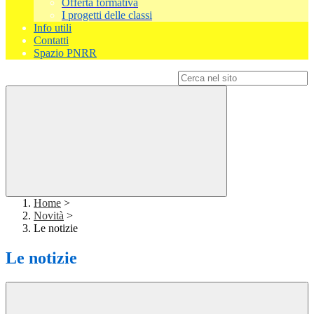
Offerta formativa
I progetti delle classi
Info utili
Contatti
Spazio PNRR
Campo di ricerca per le pagine del sito
Home
>
Novità
>
Le notizie
Le notizie