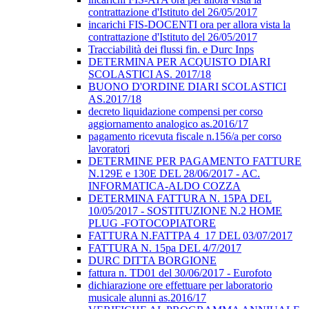
contrattazione d'Istituto del 26/05/2017
incarichi FIS-DOCENTI ora per allora vista la
contrattazione d'Istituto del 26/05/2017
Tracciabilità dei flussi fin. e Durc Inps
DETERMINA PER ACQUISTO DIARI
SCOLASTICI AS. 2017/18
BUONO D'ORDINE DIARI SCOLASTICI
AS.2017/18
decreto liquidazione compensi per corso
aggiornamento analogico as.2016/17
pagamento ricevuta fiscale n.156/a per corso
lavoratori
DETERMINE PER PAGAMENTO FATTURE
N.129E e 130E DEL 28/06/2017 - AC.
INFORMATICA-ALDO COZZA
DETERMINA FATTURA N. 15PA DEL
10/05/2017 - SOSTITUZIONE N.2 HOME
PLUG -FOTOCOPIATORE
FATTURA N.FATTPA 4_17 DEL 03/07/2017
FATTURA N. 15pa DEL 4/7/2017
DURC DITTA BORGIONE
fattura n. TD01 del 30/06/2017 - Eurofoto
dichiarazione ore effettuare per laboratorio
musicale alunni as.2016/17