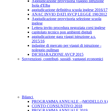
Aggiudicazione provvisoria viaggio istruzione
Isola d'Elba
aggiudicazione definitiva scuola inglese 2016/17
ANAC INVIO DATI AVCP LEGGE 190/2012
Aggiudicazione provvisoria selezione scuola
inglese
Lettera invito procedura negoziata corsi inglese
capitolato tecnico pon ambienti digitali
aggiudicazione gara viaggi istruzione a.s.
2015/16
indagine di mercato per viaggi di istruzione -
noleggio pullman
DICHIARAZIONE AVCP 2015
Sovvenzioni, contributi, sussidi, vantaggi economici
Bilanci
PROGRAMMA ANNUALE - (MODELLO A)
CONTO CONSUNTIVO 2018
PROGRAMMA ANNUALE 2019