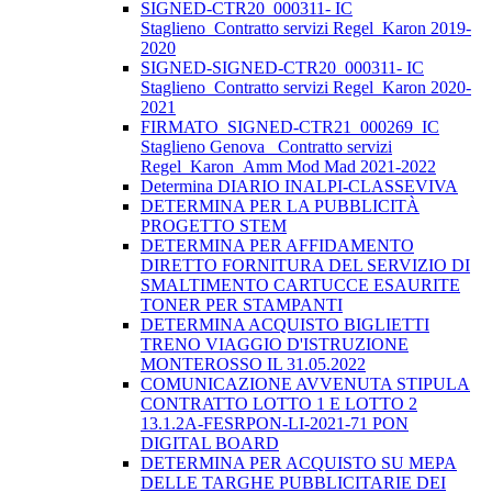
SIGNED-CTR20_000311- IC
Staglieno_Contratto servizi Regel_Karon 2019-
2020
SIGNED-SIGNED-CTR20_000311- IC
Staglieno_Contratto servizi Regel_Karon 2020-
2021
FIRMATO_SIGNED-CTR21_000269_IC
Staglieno Genova_ Contratto servizi
Regel_Karon_Amm Mod Mad 2021-2022
Determina DIARIO INALPI-CLASSEVIVA
DETERMINA PER LA PUBBLICITÀ
PROGETTO STEM
DETERMINA PER AFFIDAMENTO
DIRETTO FORNITURA DEL SERVIZIO DI
SMALTIMENTO CARTUCCE ESAURITE
TONER PER STAMPANTI
DETERMINA ACQUISTO BIGLIETTI
TRENO VIAGGIO D'ISTRUZIONE
MONTEROSSO IL 31.05.2022
COMUNICAZIONE AVVENUTA STIPULA
CONTRATTO LOTTO 1 E LOTTO 2
13.1.2A-FESRPON-LI-2021-71 PON
DIGITAL BOARD
DETERMINA PER ACQUISTO SU MEPA
DELLE TARGHE PUBBLICITARIE DEI