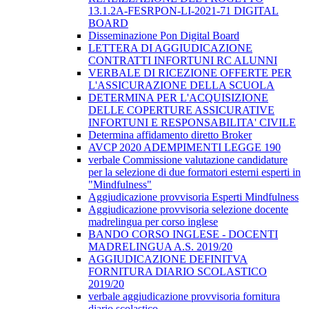
13.1.2A-FESRPON-LI-2021-71 DIGITAL
BOARD
Disseminazione Pon Digital Board
LETTERA DI AGGIUDICAZIONE
CONTRATTI INFORTUNI RC ALUNNI
VERBALE DI RICEZIONE OFFERTE PER
L'ASSICURAZIONE DELLA SCUOLA
DETERMINA PER L'ACQUISIZIONE
DELLE COPERTURE ASSICURATIVE
INFORTUNI E RESPONSABILITA' CIVILE
Determina affidamento diretto Broker
AVCP 2020 ADEMPIMENTI LEGGE 190
verbale Commissione valutazione candidature
per la selezione di due formatori esterni esperti in
"Mindfulness"
Aggiudicazione provvisoria Esperti Mindfulness
Aggiudicazione provvisoria selezione docente
madrelingua per corso inglese
BANDO CORSO INGLESE - DOCENTI
MADRELINGUA A.S. 2019/20
AGGIUDICAZIONE DEFINITVA
FORNITURA DIARIO SCOLASTICO
2019/20
verbale aggiudicazione provvisoria fornitura
diario scolastico