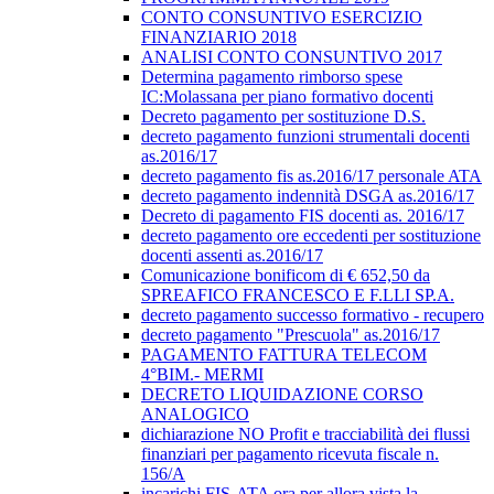
CONTO CONSUNTIVO ESERCIZIO
FINANZIARIO 2018
ANALISI CONTO CONSUNTIVO 2017
Determina pagamento rimborso spese
IC:Molassana per piano formativo docenti
Decreto pagamento per sostituzione D.S.
decreto pagamento funzioni strumentali docenti
as.2016/17
decreto pagamento fis as.2016/17 personale ATA
decreto pagamento indennità DSGA as.2016/17
Decreto di pagamento FIS docenti as. 2016/17
decreto pagamento ore eccedenti per sostituzione
docenti assenti as.2016/17
Comunicazione bonificom di € 652,50 da
SPREAFICO FRANCESCO E F.LLI SP.A.
decreto pagamento successo formativo - recupero
decreto pagamento "Prescuola" as.2016/17
PAGAMENTO FATTURA TELECOM
4°BIM.- MERMI
DECRETO LIQUIDAZIONE CORSO
ANALOGICO
dichiarazione NO Profit e tracciabilità dei flussi
finanziari per pagamento ricevuta fiscale n.
156/A
incarichi FIS-ATA ora per allora vista la