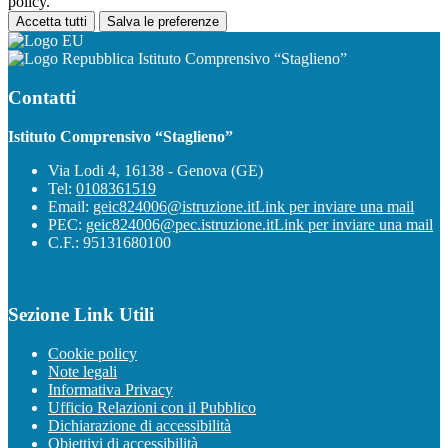
policy.
Accetta tutti
Salva le preferenze
Istituto Comprensivo “Staglieno”
Contatti
Istituto Comprensivo “Staglieno”
Via Lodi 4, 16138 - Genova (GE)
Tel:
0108361519
Email:
geic824006@istruzione.it
Link per inviare una mail
PEC:
geic824006@pec.istruzione.it
Link per inviare una mail
C.F.: 95131680100
Sezione Link Utili
Cookie policy
Note legali
Informativa Privacy
Ufficio Relazioni con il Pubblico
Dichiarazione di accessibilità
Obiettivi di accessibilità