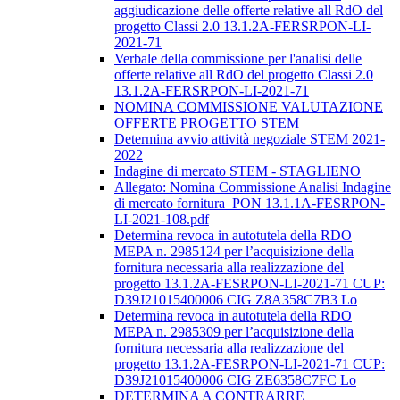
aggiudicazione delle offerte relative all RdO del
progetto Classi 2.0 13.1.2A-FERSRPON-LI-
2021-71
Verbale della commissione per l'analisi delle
offerte relative all RdO del progetto Classi 2.0
13.1.2A-FERSRPON-LI-2021-71
NOMINA COMMISSIONE VALUTAZIONE
OFFERTE PROGETTO STEM
Determina avvio attività negoziale STEM 2021-
2022
Indagine di mercato STEM - STAGLIENO
Allegato: Nomina Commissione Analisi Indagine
di mercato fornitura_PON 13.1.1A-FESRPON-
LI-2021-108.pdf
Determina revoca in autotutela della RDO
MEPA n. 2985124 per l’acquisizione della
fornitura necessaria alla realizzazione del
progetto 13.1.2A-FESRPON-LI-2021-71 CUP:
D39J21015400006 CIG Z8A358C7B3 Lo
Determina revoca in autotutela della RDO
MEPA n. 2985309 per l’acquisizione della
fornitura necessaria alla realizzazione del
progetto 13.1.2A-FESRPON-LI-2021-71 CUP:
D39J21015400006 CIG ZE6358C7FC Lo
DETERMINA A CONTRARRE