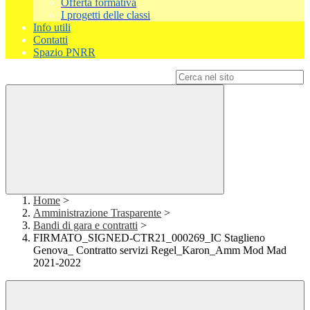
Offerta formativa
I progetti delle classi
Info utili
Contatti
Spazio PNRR
Campo di ricerca per le pagine del sito
Home
>
Amministrazione Trasparente
>
Bandi di gara e contratti
>
FIRMATO_SIGNED-CTR21_000269_IC Staglieno
Genova_ Contratto servizi Regel_Karon_Amm Mod Mad
2021-2022