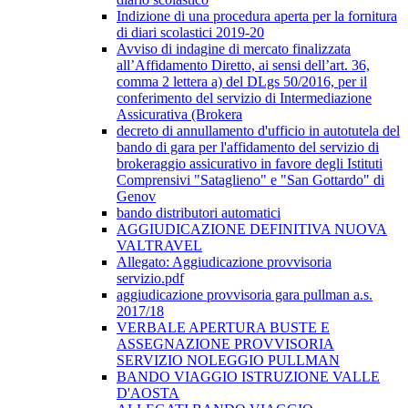
Indizione di una procedura aperta per la fornitura
di diari scolastici 2019-20
Avviso di indagine di mercato finalizzata
all’Affidamento Diretto, ai sensi dell’art. 36,
comma 2 lettera a) del DLgs 50/2016, per il
conferimento del servizio di Intermediazione
Assicurativa (Brokera
decreto di annullamento d'ufficio in autotutela del
bando di gara per l'affidamento del servizio di
brokeraggio assicurativo in favore degli Istituti
Comprensivi "Sataglieno" e "San Gottardo" di
Genov
bando distributori automatici
AGGIUDICAZIONE DEFINITIVA NUOVA
VALTRAVEL
Allegato: Aggiudicazione provvisoria
servizio.pdf
aggiudicazione provvisoria gara pullman a.s.
2017/18
VERBALE APERTURA BUSTE E
ASSEGNAZIONE PROVVISORIA
SERVIZIO NOLEGGIO PULLMAN
BANDO VIAGGIO ISTRUZIONE VALLE
D'AOSTA