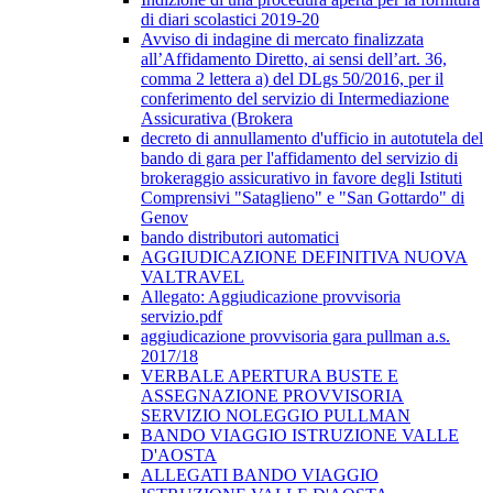
di diari scolastici 2019-20
Avviso di indagine di mercato finalizzata
all’Affidamento Diretto, ai sensi dell’art. 36,
comma 2 lettera a) del DLgs 50/2016, per il
conferimento del servizio di Intermediazione
Assicurativa (Brokera
decreto di annullamento d'ufficio in autotutela del
bando di gara per l'affidamento del servizio di
brokeraggio assicurativo in favore degli Istituti
Comprensivi "Sataglieno" e "San Gottardo" di
Genov
bando distributori automatici
AGGIUDICAZIONE DEFINITIVA NUOVA
VALTRAVEL
Allegato: Aggiudicazione provvisoria
servizio.pdf
aggiudicazione provvisoria gara pullman a.s.
2017/18
VERBALE APERTURA BUSTE E
ASSEGNAZIONE PROVVISORIA
SERVIZIO NOLEGGIO PULLMAN
BANDO VIAGGIO ISTRUZIONE VALLE
D'AOSTA
ALLEGATI BANDO VIAGGIO