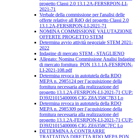
progetto Classi 2.0 13.1.2A-FERSRPON-LI-
2021-71
Verbale della commissione per l'analisi delle
offerte relative all RdO del progetto Classi 2.0
13.1.2A-FERSRPON-LI-2021-71
NOMINA COMMISSIONE VALUTAZIONE
OFFERTE PROGETTO STEM
Determina avvio attività negoziale STEM 2021-
2022
Indagine di mercato STEM - STAGLIENO
Allegato: Nomina Commissione Analisi Indagine
di mercato fornitura_PON 13.1.1A-FESRPON-
LI-2021-108.pdf
Determina revoca in autotutela della RDO
MEPA n. 2985124 per l’acquisizione della
fornitura necessaria alla realizzazione del
progetto 13.1.2A-FESRPON-LI-2021-71 CUP:
D39J21015400006 CIG Z8A358C7B3 Lo
Determina revoca in autotutela della RDO
MEPA n. 2985309 per l’acquisizione della
fornitura necessaria alla realizzazione del
progetto 13.1.2A-FESRPON-LI-2021-71 CUP:
D39J21015400006 CIG ZE6358C7FC Lo
DETERMINA A CONTRARRE
TRATTATIVA DIRETTA RDO MEPA PON