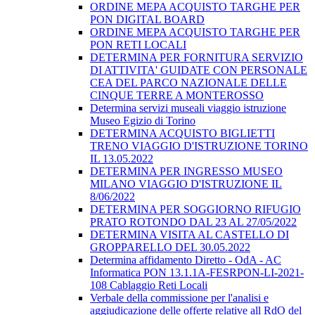
ORDINE MEPA ACQUISTO TARGHE PER
PON DIGITAL BOARD
ORDINE MEPA ACQUISTO TARGHE PER
PON RETI LOCALI
DETERMINA PER FORNITURA SERVIZIO
DI ATTIVITA' GUIDATE CON PERSONALE
CEA DEL PARCO NAZIONALE DELLE
CINQUE TERRE A MONTEROSSO
Determina servizi museali viaggio istruzione
Museo Egizio di Torino
DETERMINA ACQUISTO BIGLIETTI
TRENO VIAGGIO D'ISTRUZIONE TORINO
IL 13.05.2022
DETERMINA PER INGRESSO MUSEO
MILANO VIAGGIO D'ISTRUZIONE IL
8/06/2022
DETERMINA PER SOGGIORNO RIFUGIO
PRATO ROTONDO DAL 23 AL 27/05/2022
DETERMINA VISITA AL CASTELLO DI
GROPPARELLO DEL 30.05.2022
Determina affidamento Diretto - OdA - AC
Informatica PON 13.1.1A-FESRPON-LI-2021-
108 Cablaggio Reti Locali
Verbale della commissione per l'analisi e
aggiudicazione delle offerte relative all RdO del