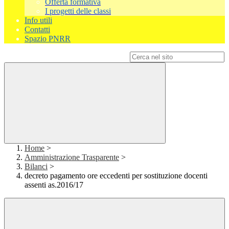
Offerta formativa
I progetti delle classi
Info utili
Contatti
Spazio PNRR
Campo di ricerca per le pagine del sito
Home
>
Amministrazione Trasparente
>
Bilanci
>
decreto pagamento ore eccedenti per sostituzione docenti
assenti as.2016/17