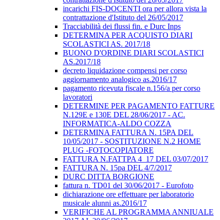
incarichi FIS-DOCENTI ora per allora vista la
contrattazione d'Istituto del 26/05/2017
Tracciabilità dei flussi fin. e Durc Inps
DETERMINA PER ACQUISTO DIARI
SCOLASTICI AS. 2017/18
BUONO D'ORDINE DIARI SCOLASTICI
AS.2017/18
decreto liquidazione compensi per corso
aggiornamento analogico as.2016/17
pagamento ricevuta fiscale n.156/a per corso
lavoratori
DETERMINE PER PAGAMENTO FATTURE
N.129E e 130E DEL 28/06/2017 - AC.
INFORMATICA-ALDO COZZA
DETERMINA FATTURA N. 15PA DEL
10/05/2017 - SOSTITUZIONE N.2 HOME
PLUG -FOTOCOPIATORE
FATTURA N.FATTPA 4_17 DEL 03/07/2017
FATTURA N. 15pa DEL 4/7/2017
DURC DITTA BORGIONE
fattura n. TD01 del 30/06/2017 - Eurofoto
dichiarazione ore effettuare per laboratorio
musicale alunni as.2016/17
VERIFICHE AL PROGRAMMA ANNIUALE