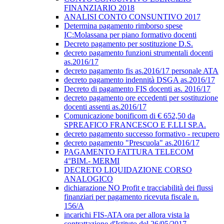
FINANZIARIO 2018
ANALISI CONTO CONSUNTIVO 2017
Determina pagamento rimborso spese
IC:Molassana per piano formativo docenti
Decreto pagamento per sostituzione D.S.
decreto pagamento funzioni strumentali docenti
as.2016/17
decreto pagamento fis as.2016/17 personale ATA
decreto pagamento indennità DSGA as.2016/17
Decreto di pagamento FIS docenti as. 2016/17
decreto pagamento ore eccedenti per sostituzione
docenti assenti as.2016/17
Comunicazione bonificom di € 652,50 da
SPREAFICO FRANCESCO E F.LLI SP.A.
decreto pagamento successo formativo - recupero
decreto pagamento "Prescuola" as.2016/17
PAGAMENTO FATTURA TELECOM
4°BIM.- MERMI
DECRETO LIQUIDAZIONE CORSO
ANALOGICO
dichiarazione NO Profit e tracciabilità dei flussi
finanziari per pagamento ricevuta fiscale n.
156/A
incarichi FIS-ATA ora per allora vista la
contrattazione d'Istituto del 26/05/2017