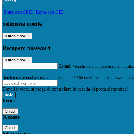
-
Entra con SPID
Entra con CIE
Seleziona utente
button close
×
Recupero password
button close
×
E-mail
Verrà inviato un messaggio all'indirizz
Non hai una e-mail associata al nome utente? Effettua il reset della password tram
E-mail inviata, si prega di controllare la casella di posta elettronica!
Errore
Chiudi
Successo
Chiudi
Informazione