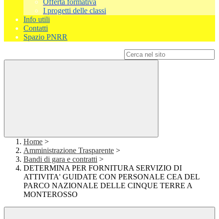
Offerta formativa
I progetti delle classi
Info utili
Contatti
Spazio PNRR
Campo di ricerca per le pagine del sito
Home
>
Amministrazione Trasparente
>
Bandi di gara e contratti
>
DETERMINA PER FORNITURA SERVIZIO DI
ATTIVITA' GUIDATE CON PERSONALE CEA DEL
PARCO NAZIONALE DELLE CINQUE TERRE A
MONTEROSSO