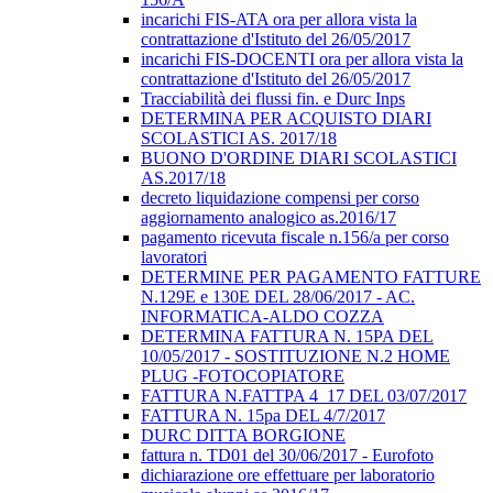
incarichi FIS-ATA ora per allora vista la
contrattazione d'Istituto del 26/05/2017
incarichi FIS-DOCENTI ora per allora vista la
contrattazione d'Istituto del 26/05/2017
Tracciabilità dei flussi fin. e Durc Inps
DETERMINA PER ACQUISTO DIARI
SCOLASTICI AS. 2017/18
BUONO D'ORDINE DIARI SCOLASTICI
AS.2017/18
decreto liquidazione compensi per corso
aggiornamento analogico as.2016/17
pagamento ricevuta fiscale n.156/a per corso
lavoratori
DETERMINE PER PAGAMENTO FATTURE
N.129E e 130E DEL 28/06/2017 - AC.
INFORMATICA-ALDO COZZA
DETERMINA FATTURA N. 15PA DEL
10/05/2017 - SOSTITUZIONE N.2 HOME
PLUG -FOTOCOPIATORE
FATTURA N.FATTPA 4_17 DEL 03/07/2017
FATTURA N. 15pa DEL 4/7/2017
DURC DITTA BORGIONE
fattura n. TD01 del 30/06/2017 - Eurofoto
dichiarazione ore effettuare per laboratorio