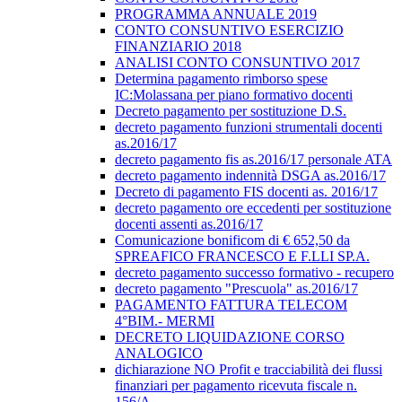
PROGRAMMA ANNUALE 2019
CONTO CONSUNTIVO ESERCIZIO
FINANZIARIO 2018
ANALISI CONTO CONSUNTIVO 2017
Determina pagamento rimborso spese
IC:Molassana per piano formativo docenti
Decreto pagamento per sostituzione D.S.
decreto pagamento funzioni strumentali docenti
as.2016/17
decreto pagamento fis as.2016/17 personale ATA
decreto pagamento indennità DSGA as.2016/17
Decreto di pagamento FIS docenti as. 2016/17
decreto pagamento ore eccedenti per sostituzione
docenti assenti as.2016/17
Comunicazione bonificom di € 652,50 da
SPREAFICO FRANCESCO E F.LLI SP.A.
decreto pagamento successo formativo - recupero
decreto pagamento "Prescuola" as.2016/17
PAGAMENTO FATTURA TELECOM
4°BIM.- MERMI
DECRETO LIQUIDAZIONE CORSO
ANALOGICO
dichiarazione NO Profit e tracciabilità dei flussi
finanziari per pagamento ricevuta fiscale n.
156/A