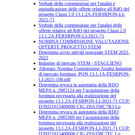
Verbale della commissione per l'analisi e
aggiudicazione delle offerte relative all RdO del
progetto Classi 2.0 13.1.2A-FERSRPON-LI-
2021-71
Verbale della commissione per l'analisi delle
offerte relative all RdO del progetto Classi 2.0
13.1.2A-FERSRPON-LI-2021-71
NOMINA COMMISSIONE VALUTAZIONE
OFFERTE PROGETTO STEM
Determina avvio attività negoziale STEM 2021-
2022
Indagine di mercato STEM - STAGLIENO
Allegato: Nomina Commissione Analisi Indagine
di mercato fornitura_PON 13.1.1A-FESRPON-
LI-2021-108.pdf
Determina revoca in autotutela della RDO
MEPA n. 2985124 per l’acquisizione della
fornitura necessaria alla realizzazione del
progetto 13.1.2A-FESRPON-LI-2021-71 CUP:
D39J21015400006 CIG Z8A358C7B3 Lo
Determina revoca in autotutela della RDO
MEPA n. 2985309 per l’acquisizione della
fornitura necessaria alla realizzazione del
progetto 13.1.2A-FESRPON-LI-2021-71 CUP:
D39J21015400006 CIG ZE6358C7FC Lo