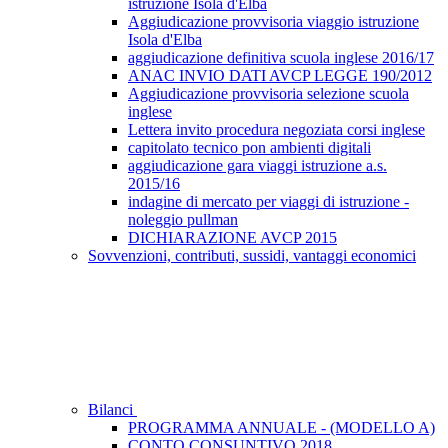
istruzione Isola d'Elba
Aggiudicazione provvisoria viaggio istruzione
Isola d'Elba
aggiudicazione definitiva scuola inglese 2016/17
ANAC INVIO DATI AVCP LEGGE 190/2012
Aggiudicazione provvisoria selezione scuola
inglese
Lettera invito procedura negoziata corsi inglese
capitolato tecnico pon ambienti digitali
aggiudicazione gara viaggi istruzione a.s.
2015/16
indagine di mercato per viaggi di istruzione -
noleggio pullman
DICHIARAZIONE AVCP 2015
Sovvenzioni, contributi, sussidi, vantaggi economici
Bilanci
PROGRAMMA ANNUALE - (MODELLO A)
CONTO CONSUNTIVO 2018