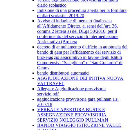
diario scolastico
Indizione di una procedura aperta per la fornitura
di diari scolastici 2019-20
Avviso di indagine di mercato finalizzata
all’Affidamento Diretto, ai sensi dell’art. 36,
comma 2 lettera a) del DLgs 50/2016, per il
conferimento del servizio di Intermediazione
Assicurativa (Brokera
decreto di annullamento d'ufficio in autotutela del
bando di gara per l'affidamento del servizio di
brokeraggio assicurativo in favore degli Istituti
Comprensivi "Sataglieno" e "San Gottardo" di
Genov
bando distributori automatici
AGGIUDICAZIONE DEFINITIVA NUOVA
VALTRAVEL
Allegato: Aggiudicazione provvisoria
servizio.pdf
aggiudicazione provvisoria gara pullman a.s.
2017/18
VERBALE APERTURA BUSTE E
ASSEGNAZIONE PROVVISORIA
SERVIZIO NOLEGGIO PULLMAN
BANDO VIAGGIO ISTRUZIONE VALLE