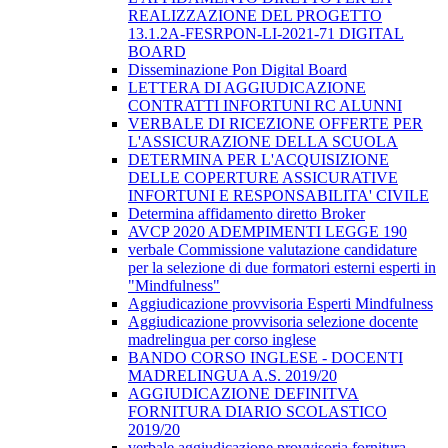
REALIZZAZIONE DEL PROGETTO
13.1.2A-FESRPON-LI-2021-71 DIGITAL
BOARD
Disseminazione Pon Digital Board
LETTERA DI AGGIUDICAZIONE
CONTRATTI INFORTUNI RC ALUNNI
VERBALE DI RICEZIONE OFFERTE PER
L'ASSICURAZIONE DELLA SCUOLA
DETERMINA PER L'ACQUISIZIONE
DELLE COPERTURE ASSICURATIVE
INFORTUNI E RESPONSABILITA' CIVILE
Determina affidamento diretto Broker
AVCP 2020 ADEMPIMENTI LEGGE 190
verbale Commissione valutazione candidature
per la selezione di due formatori esterni esperti in
"Mindfulness"
Aggiudicazione provvisoria Esperti Mindfulness
Aggiudicazione provvisoria selezione docente
madrelingua per corso inglese
BANDO CORSO INGLESE - DOCENTI
MADRELINGUA A.S. 2019/20
AGGIUDICAZIONE DEFINITVA
FORNITURA DIARIO SCOLASTICO
2019/20
verbale aggiudicazione provvisoria fornitura