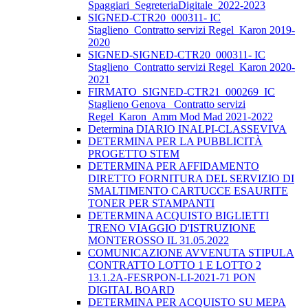
Spaggiari_SegreteriaDigitale_2022-2023
SIGNED-CTR20_000311- IC
Staglieno_Contratto servizi Regel_Karon 2019-
2020
SIGNED-SIGNED-CTR20_000311- IC
Staglieno_Contratto servizi Regel_Karon 2020-
2021
FIRMATO_SIGNED-CTR21_000269_IC
Staglieno Genova_ Contratto servizi
Regel_Karon_Amm Mod Mad 2021-2022
Determina DIARIO INALPI-CLASSEVIVA
DETERMINA PER LA PUBBLICITÀ
PROGETTO STEM
DETERMINA PER AFFIDAMENTO
DIRETTO FORNITURA DEL SERVIZIO DI
SMALTIMENTO CARTUCCE ESAURITE
TONER PER STAMPANTI
DETERMINA ACQUISTO BIGLIETTI
TRENO VIAGGIO D'ISTRUZIONE
MONTEROSSO IL 31.05.2022
COMUNICAZIONE AVVENUTA STIPULA
CONTRATTO LOTTO 1 E LOTTO 2
13.1.2A-FESRPON-LI-2021-71 PON
DIGITAL BOARD
DETERMINA PER ACQUISTO SU MEPA