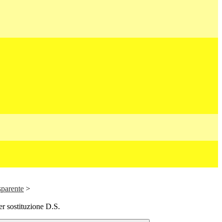
sparente
>
r sostituzione D.S.