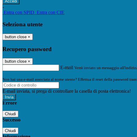
-
Entra con SPID
Entra con CIE
Seleziona utente
button close
×
Recupero password
button close
×
E-mail
Verrà inviato un messaggio all'indirizz
Non hai una e-mail associata al nome utente? Effettua il reset della password tram
E-mail inviata, si prega di controllare la casella di posta elettronica!
Errore
Chiudi
Successo
Chiudi
Informazione