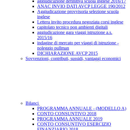
aggiudicazione definitiva scuola inglese 2016/17
ANAC INVIO DATI AVCP LEGGE 190/2012
Aggiudicazione provvisoria selezione scuola
inglese
Lettera invito procedura negoziata corsi inglese
capitolato tecnico pon ambienti digitali
aggiudicazione gara viaggi istruzione a.s.
2015/16
indagine di mercato per viaggi di istruzione -
noleggio pullman
DICHIARAZIONE AVCP 2015
Sovvenzioni, contributi, sussidi, vantaggi economici
Bilanci
PROGRAMMA ANNUALE - (MODELLO A)
CONTO CONSUNTIVO 2018
PROGRAMMA ANNUALE 2019
CONTO CONSUNTIVO ESERCIZIO
FINANZIARIO 2018