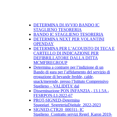
DETERMINA DI AVVIO BANDO IC
STAGLIENO TESORERIA
BANDO IC STAGLIENO TESORERIA
DETERMINA NEXT PER VOLANTINI
OPENDAY
DETERMINA PER L’ACQUISTO DI TECA E
CARTELLO DI INDICAZIONE PER
DEFIBRILLATORE DALLA DITTA
MCMFIREGROUP
Determina a contrarre per l’indizione di un
Bando di gara per l’affidamento del servizio di
erogazione di bevande fredde, calde,
snack/merende, presso l’Istituto Comprensivo
Staglieno – VALIDITA’ dal
Disseminazione PON INFANZIA - 13.1.5A -
FESRPON-LI-2022-67
PROT-SIGNED-Determina
Spaggiari_SegreteriaDigitale_2022-2023
SIGNED-CTR20_000311- IC
Staglieno_Contratto servizi Regel_Karon 2019-