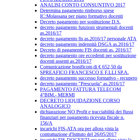
ANALISI CONTO CONSUNTIVO 2017
Determina pagamento rimborso spese
IC:Molassana per piano formativo docenti
Decreto pagamento per sostituzione D.S.
decreto pagamento funzioni strumentali docenti
as.2016/17
decreto pagamento fis as.2016/17 personale ATA
decreto pagamento indennità DSGA as.2016/17
Decreto di pagamento FIS docenti as. 2016/17
decreto pagamento ore eccedenti per sostituzione
docenti assenti as.2016/17
Comunicazione bonificom di € 652,50 da
SPREAFICO FRANCESCO E F.LLI SP.A.
decreto pagamento successo formativo - recupero
decreto pagamento "Prescuola" as.2016/17
PAGAMENTO FATTURA TELECOM
4°BIM.- MERMI
DECRETO LIQUIDAZIONE CORSO
ANALOGICO
dichiarazione NO Profit e tracciabilità dei flussi
finanziari per pagamento ricevuta fiscale n.
156/A
incarichi FIS-ATA ora per allora vista la
contrattazione d'Istituto del 26/05/2017
incarichi FIS-DOCENTI ora per allora vista la