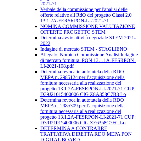
2021-71
Verbale della commissione per l'analisi delle
offerte relative all RdO del progetto Classi 2.0
13.1.2A-FERSRPON-LI-2021-71
NOMINA COMMISSIONE VALUTAZIONE
OFFERTE PROGETTO STEM
Determina avvio attività negoziale STEM 2021-
2022
Indagine di mercato STEM - STAGLIENO
Allegato: Nomina Commissione Analisi Indagine
di mercato fornitura_PON 13.1.1A-FESRPON-
LI-2021-108.pdf
Determina revoca in autotutela della RDO
MEPA n. 2985124 per l’acquisizione della
fornitura necessaria alla realizzazione del
progetto 13.1.2A-FESRPON-LI-2021-71 CUP:
D39J21015400006 CIG Z8A358C7B3 Lo
Determina revoca in autotutela della RDO
MEPA n. 2985309 per l’acquisizione della
fornitura necessaria alla realizzazione del
progetto 13.1.2A-FESRPON-LI-2021-71 CUP:
D39J21015400006 CIG ZE6358C7FC Lo
DETERMINA A CONTRARRE
TRATTATIVA DIRETTA RDO MEPA PON
DIGITAL BOARD