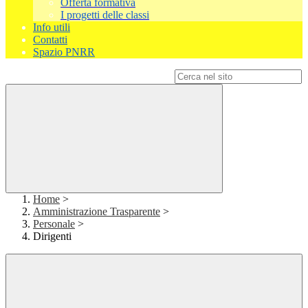
Offerta formativa
I progetti delle classi
Info utili
Contatti
Spazio PNRR
Campo di ricerca per le pagine del sito
Home
>
Amministrazione Trasparente
>
Personale
>
Dirigenti