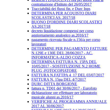
contrattazione d'Istituto del 26/05/2017
Tracciabilità dei flussi fin. e Durc Inps
DETERMINA PER ACQUISTO DIARI
SCOLASTICI AS. 2017/18
BUONO D'ORDINE DIARI SCOLASTICI
AS.2017/18
decreto liquidazione compensi per corso
aggiornamento analogico as.2016/17
pagamento ricevuta fiscale n.156/a per corso
lavoratori
DETERMINE PER PAGAMENTO FATTURE
N.129E e 130E DEL 28/06/2017 - AC.
INFORMATICA-ALDO COZZA
DETERMINA FATTURA N. 15PA DEL
10/05/2017 - SOSTITUZIONE N.2 HOME
PLUG -FOTOCOPIATORE
FATTURA N.FATTPA 4_17 DEL 03/07/2017
FATTURA N. 15pa DEL 4/7/2017
DURC DITTA BORGIONE
fattura n. TD01 del 30/06/2017 - Eurofoto
dichiarazione ore effettuare per laboratorio
musicale alunni as.2016/17
VERIFICHE AL PROGRAMMA ANNIUALE
2017 AL 30/06/2017