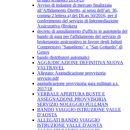
Avviso di indagine di mercato finalizzata
all’Affidamento Diretto, ai sensi dell’art. 36,
comma 2 lettera a) del DLgs 50/2016, per il
conferimento del servizio di Intermediazione
Assicurativa (Brokera
decreto di annullamento d'ufficio in autotutela del
bando di gara per l'affidamento del servizio di
brokeraggio assicurativo in favore degli Istituti
Comprensivi "Sataglieno" e "San Gottardo" di
Genov
bando distributori automatici
AGGIUDICAZIONE DEFINITIVA NUOVA
VALTRAVEL
Allegato: Aggiudicazione provvisoria
servizio.pdf
aggiudicazione provvisoria gara pullman a.s.
2017/18
VERBALE APERTURA BUSTE E
ASSEGNAZIONE PROVVISORIA
SERVIZIO NOLEGGIO PULLMAN
BANDO VIAGGIO ISTRUZIONE VALLE
D'AOSTA
ALLEGATI BANDO VIAGGIO
ISTRUZIONE VALLE D'AOSTA