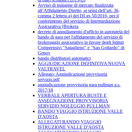
Avviso di indagine di mercato finalizzata
all’Affidamento Diretto, ai sensi dell’art. 36,
comma 2 lettera a) del DLgs 50/2016, per il
conferimento del servizio di Intermediazione
Assicurativa (Brokera
decreto di annullamento d'ufficio in autotutela del
bando di gara per l'affidamento del servizio di
brokeraggio assicurativo in favore degli Istituti
Comprensivi "Sataglieno" e "San Gottardo" di
Genov
bando distributori automatici
AGGIUDICAZIONE DEFINITIVA NUOVA
VALTRAVEL
Allegato: Aggiudicazione provvisoria
servizio.pdf
aggiudicazione provvisoria gara pullman a.s.
2017/18
VERBALE APERTURA BUSTE E
ASSEGNAZIONE PROVVISORIA
SERVIZIO NOLEGGIO PULLMAN
BANDO VIAGGIO ISTRUZIONE VALLE
D'AOSTA
ALLEGATI BANDO VIAGGIO
ISTRUZIONE VALLE D'AOSTA