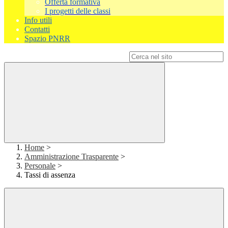
Offerta formativa
I progetti delle classi
Info utili
Contatti
Spazio PNRR
Campo di ricerca per le pagine del sito
Home
>
Amministrazione Trasparente
>
Personale
>
Tassi di assenza