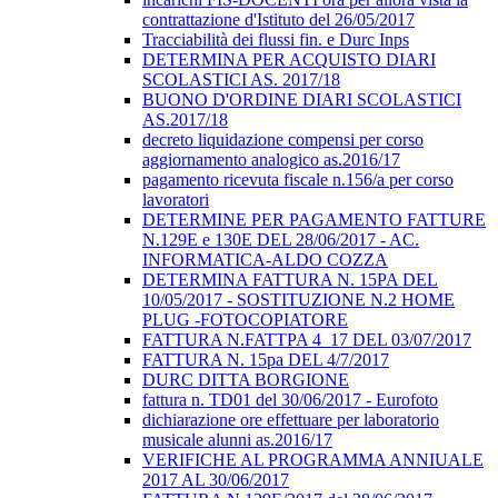
contrattazione d'Istituto del 26/05/2017
Tracciabilità dei flussi fin. e Durc Inps
DETERMINA PER ACQUISTO DIARI
SCOLASTICI AS. 2017/18
BUONO D'ORDINE DIARI SCOLASTICI
AS.2017/18
decreto liquidazione compensi per corso
aggiornamento analogico as.2016/17
pagamento ricevuta fiscale n.156/a per corso
lavoratori
DETERMINE PER PAGAMENTO FATTURE
N.129E e 130E DEL 28/06/2017 - AC.
INFORMATICA-ALDO COZZA
DETERMINA FATTURA N. 15PA DEL
10/05/2017 - SOSTITUZIONE N.2 HOME
PLUG -FOTOCOPIATORE
FATTURA N.FATTPA 4_17 DEL 03/07/2017
FATTURA N. 15pa DEL 4/7/2017
DURC DITTA BORGIONE
fattura n. TD01 del 30/06/2017 - Eurofoto
dichiarazione ore effettuare per laboratorio
musicale alunni as.2016/17
VERIFICHE AL PROGRAMMA ANNIUALE
2017 AL 30/06/2017