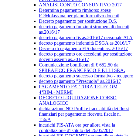
ANALISI CONTO CONSUNTIVO 2017
Determina pagamento rimborso spese
IC:Molassana per piano formativo docenti
Decreto pagamento per sostituzione D.S.
decreto pagamento funzioni strumentali docenti
as.2016/17
decreto pagamento fis as.2016/17 personale ATA
decreto pagamento indennità DSGA as.2016/17
Decreto di pagamento FIS docenti as. 2016/17
decreto pagamento ore eccedenti per sostituzione
docenti assenti as.2016/17
Comunicazione bonificom di € 652,50 da
SPREAFICO FRANCESCO E F.LLI SP.A.
decreto pagamento successo formativo - recupero
decreto pagamento "Prescuola" as.2016/17
PAGAMENTO FATTURA TELECOM
4°BIM.- MERMI
DECRETO LIQUIDAZIONE CORSO
ANALOGICO
dichiarazione NO Profit e tracciabilità dei flussi
finanziari per pagamento ricevuta fiscale n.
156/A
incarichi FIS-ATA ora per allora vista la
contrattazione d'Istituto del 26/05/2017
incarichi FIS-DOCENTI ora per allora vista la