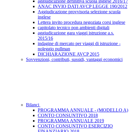
aggiudicazione definitiva scuola inglese 2016/17
ANAC INVIO DATI AVCP LEGGE 190/2012
Aggiudicazione provvisoria selezione scuola
inglese
Lettera invito procedura negoziata corsi inglese
capitolato tecnico pon ambienti digitali
aggiudicazione gara viaggi istruzione a.s.
2015/16
indagine di mercato per viaggi di istruzione -
noleggio pullman
DICHIARAZIONE AVCP 2015
Sovvenzioni, contributi, sussidi, vantaggi economici
Bilanci
PROGRAMMA ANNUALE - (MODELLO A)
CONTO CONSUNTIVO 2018
PROGRAMMA ANNUALE 2019
CONTO CONSUNTIVO ESERCIZIO
FINANZIARIO 2018