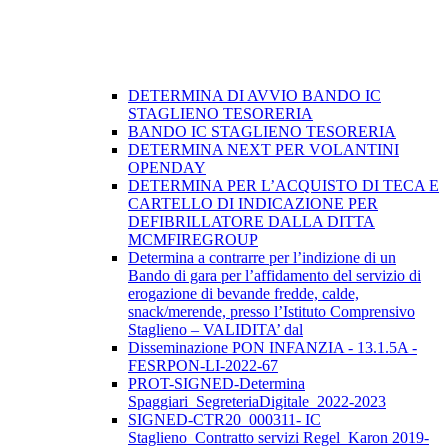
DETERMINA DI AVVIO BANDO IC
STAGLIENO TESORERIA
BANDO IC STAGLIENO TESORERIA
DETERMINA NEXT PER VOLANTINI
OPENDAY
DETERMINA PER L’ACQUISTO DI TECA E
CARTELLO DI INDICAZIONE PER
DEFIBRILLATORE DALLA DITTA
MCMFIREGROUP
Determina a contrarre per l’indizione di un
Bando di gara per l’affidamento del servizio di
erogazione di bevande fredde, calde,
snack/merende, presso l’Istituto Comprensivo
Staglieno – VALIDITA’ dal
Disseminazione PON INFANZIA - 13.1.5A -
FESRPON-LI-2022-67
PROT-SIGNED-Determina
Spaggiari_SegreteriaDigitale_2022-2023
SIGNED-CTR20_000311- IC
Staglieno_Contratto servizi Regel_Karon 2019-