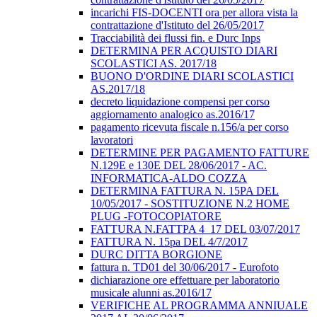
incarichi FIS-DOCENTI ora per allora vista la
contrattazione d'Istituto del 26/05/2017
Tracciabilità dei flussi fin. e Durc Inps
DETERMINA PER ACQUISTO DIARI
SCOLASTICI AS. 2017/18
BUONO D'ORDINE DIARI SCOLASTICI
AS.2017/18
decreto liquidazione compensi per corso
aggiornamento analogico as.2016/17
pagamento ricevuta fiscale n.156/a per corso
lavoratori
DETERMINE PER PAGAMENTO FATTURE
N.129E e 130E DEL 28/06/2017 - AC.
INFORMATICA-ALDO COZZA
DETERMINA FATTURA N. 15PA DEL
10/05/2017 - SOSTITUZIONE N.2 HOME
PLUG -FOTOCOPIATORE
FATTURA N.FATTPA 4_17 DEL 03/07/2017
FATTURA N. 15pa DEL 4/7/2017
DURC DITTA BORGIONE
fattura n. TD01 del 30/06/2017 - Eurofoto
dichiarazione ore effettuare per laboratorio
musicale alunni as.2016/17
VERIFICHE AL PROGRAMMA ANNIUALE