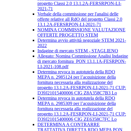
progetto Classi 2.0 13.1.2A-FERSRPON-LI-
2021-71
Verbale della commissione per l'analisi delle
offerte relative all RdO del progetto Classi 2.0
13.1.2A-FERSRPON-LI-2021-71
NOMINA COMMISSIONE VALUTAZIONE
OFFERTE PROGETTO STEM
Determina avvio attività negoziale STEM 2021-
2022
Indagine di mercato STEM - STAGLIENO
Allegato: Nomina Commissione Analisi Indagine
di mercato fornitura_PON 13.1.1A-FESRPON-
LI-2021-108.pdf
Determina revoca in autotutela della RDO
MEPA n. 2985124 per l’acquisizione della
fornitura necessaria alla realizzazione del
progetto 13.1.2A-FESRPON-LI-2021-71 CUP:
D39J21015400006 CIG Z8A358C7B3 Lo
Determina revoca in autotutela della RDO
MEPA n. 2985309 per l’acquisizione della
fornitura necessaria alla realizzazione del
progetto 13.1.2A-FESRPON-LI-2021-71 CUP:
D39J21015400006 CIG ZE6358C7FC Lo
DETERMINA A CONTRARRE
TRATTATIVA DIRETTA RDO MEPA PON