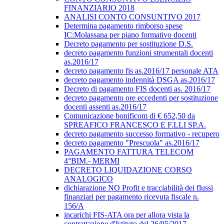
FINANZIARIO 2018
ANALISI CONTO CONSUNTIVO 2017
Determina pagamento rimborso spese
IC:Molassana per piano formativo docenti
Decreto pagamento per sostituzione D.S.
decreto pagamento funzioni strumentali docenti
as.2016/17
decreto pagamento fis as.2016/17 personale ATA
decreto pagamento indennità DSGA as.2016/17
Decreto di pagamento FIS docenti as. 2016/17
decreto pagamento ore eccedenti per sostituzione
docenti assenti as.2016/17
Comunicazione bonificom di € 652,50 da
SPREAFICO FRANCESCO E F.LLI SP.A.
decreto pagamento successo formativo - recupero
decreto pagamento "Prescuola" as.2016/17
PAGAMENTO FATTURA TELECOM
4°BIM.- MERMI
DECRETO LIQUIDAZIONE CORSO
ANALOGICO
dichiarazione NO Profit e tracciabilità dei flussi
finanziari per pagamento ricevuta fiscale n.
156/A
incarichi FIS-ATA ora per allora vista la
contrattazione d'Istituto del 26/05/2017