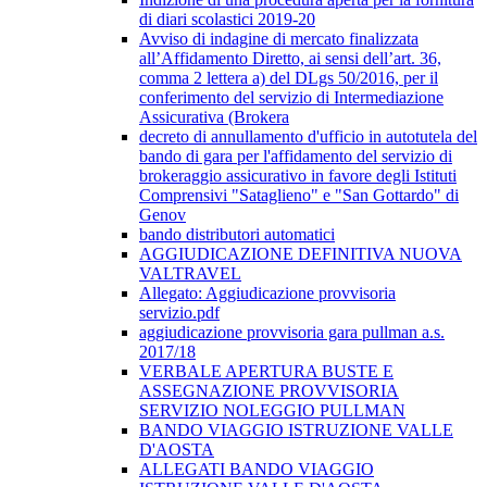
di diari scolastici 2019-20
Avviso di indagine di mercato finalizzata
all’Affidamento Diretto, ai sensi dell’art. 36,
comma 2 lettera a) del DLgs 50/2016, per il
conferimento del servizio di Intermediazione
Assicurativa (Brokera
decreto di annullamento d'ufficio in autotutela del
bando di gara per l'affidamento del servizio di
brokeraggio assicurativo in favore degli Istituti
Comprensivi "Sataglieno" e "San Gottardo" di
Genov
bando distributori automatici
AGGIUDICAZIONE DEFINITIVA NUOVA
VALTRAVEL
Allegato: Aggiudicazione provvisoria
servizio.pdf
aggiudicazione provvisoria gara pullman a.s.
2017/18
VERBALE APERTURA BUSTE E
ASSEGNAZIONE PROVVISORIA
SERVIZIO NOLEGGIO PULLMAN
BANDO VIAGGIO ISTRUZIONE VALLE
D'AOSTA
ALLEGATI BANDO VIAGGIO