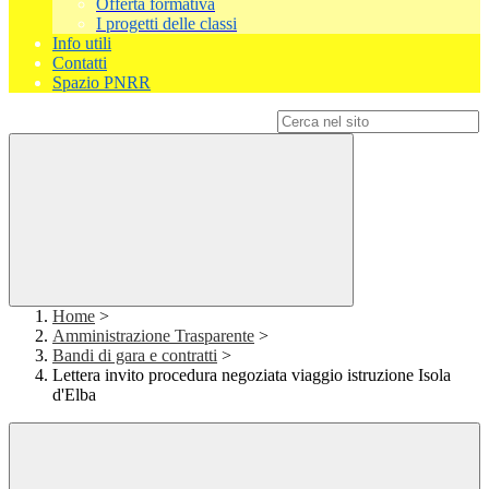
Offerta formativa
I progetti delle classi
Info utili
Contatti
Spazio PNRR
Campo di ricerca per le pagine del sito
Home
>
Amministrazione Trasparente
>
Bandi di gara e contratti
>
Lettera invito procedura negoziata viaggio istruzione Isola
d'Elba