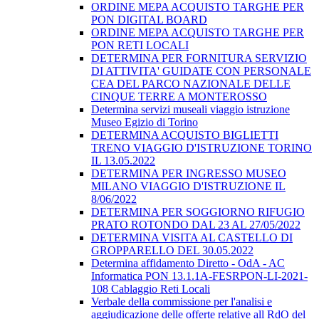
ORDINE MEPA ACQUISTO TARGHE PER
PON DIGITAL BOARD
ORDINE MEPA ACQUISTO TARGHE PER
PON RETI LOCALI
DETERMINA PER FORNITURA SERVIZIO
DI ATTIVITA' GUIDATE CON PERSONALE
CEA DEL PARCO NAZIONALE DELLE
CINQUE TERRE A MONTEROSSO
Determina servizi museali viaggio istruzione
Museo Egizio di Torino
DETERMINA ACQUISTO BIGLIETTI
TRENO VIAGGIO D'ISTRUZIONE TORINO
IL 13.05.2022
DETERMINA PER INGRESSO MUSEO
MILANO VIAGGIO D'ISTRUZIONE IL
8/06/2022
DETERMINA PER SOGGIORNO RIFUGIO
PRATO ROTONDO DAL 23 AL 27/05/2022
DETERMINA VISITA AL CASTELLO DI
GROPPARELLO DEL 30.05.2022
Determina affidamento Diretto - OdA - AC
Informatica PON 13.1.1A-FESRPON-LI-2021-
108 Cablaggio Reti Locali
Verbale della commissione per l'analisi e
aggiudicazione delle offerte relative all RdO del