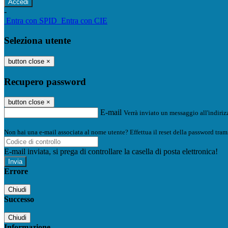
-
Entra con SPID
Entra con CIE
Seleziona utente
button close
×
Recupero password
button close
×
E-mail
Verrà inviato un messaggio all'indirizz
Non hai una e-mail associata al nome utente? Effettua il reset della password tram
E-mail inviata, si prega di controllare la casella di posta elettronica!
Errore
Chiudi
Successo
Chiudi
Informazione