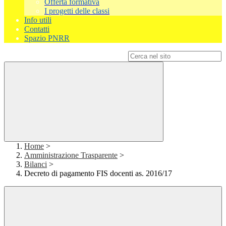
Offerta formativa
I progetti delle classi
Info utili
Contatti
Spazio PNRR
Campo di ricerca per le pagine del sito
Home
>
Amministrazione Trasparente
>
Bilanci
>
Decreto di pagamento FIS docenti as. 2016/17