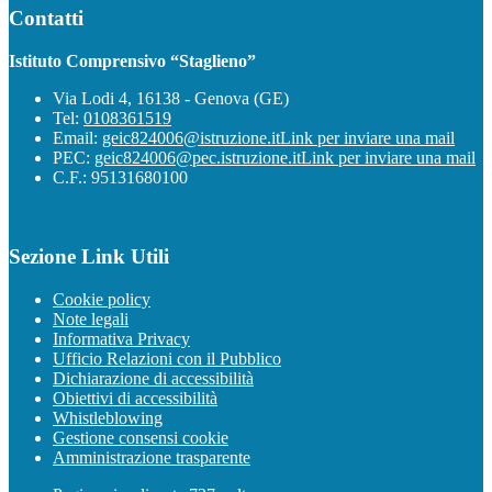
Contatti
Istituto Comprensivo “Staglieno”
Via Lodi 4, 16138 - Genova (GE)
Tel:
0108361519
Email:
geic824006@istruzione.it
Link per inviare una mail
PEC:
geic824006@pec.istruzione.it
Link per inviare una mail
C.F.: 95131680100
Sezione Link Utili
Cookie policy
Note legali
Informativa Privacy
Ufficio Relazioni con il Pubblico
Dichiarazione di accessibilità
Obiettivi di accessibilità
Whistleblowing
Gestione consensi cookie
Amministrazione trasparente