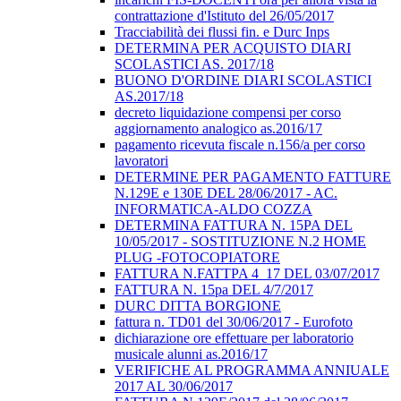
contrattazione d'Istituto del 26/05/2017
Tracciabilità dei flussi fin. e Durc Inps
DETERMINA PER ACQUISTO DIARI
SCOLASTICI AS. 2017/18
BUONO D'ORDINE DIARI SCOLASTICI
AS.2017/18
decreto liquidazione compensi per corso
aggiornamento analogico as.2016/17
pagamento ricevuta fiscale n.156/a per corso
lavoratori
DETERMINE PER PAGAMENTO FATTURE
N.129E e 130E DEL 28/06/2017 - AC.
INFORMATICA-ALDO COZZA
DETERMINA FATTURA N. 15PA DEL
10/05/2017 - SOSTITUZIONE N.2 HOME
PLUG -FOTOCOPIATORE
FATTURA N.FATTPA 4_17 DEL 03/07/2017
FATTURA N. 15pa DEL 4/7/2017
DURC DITTA BORGIONE
fattura n. TD01 del 30/06/2017 - Eurofoto
dichiarazione ore effettuare per laboratorio
musicale alunni as.2016/17
VERIFICHE AL PROGRAMMA ANNIUALE
2017 AL 30/06/2017