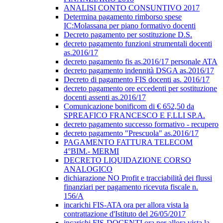
ANALISI CONTO CONSUNTIVO 2017
Determina pagamento rimborso spese
IC:Molassana per piano formativo docenti
Decreto pagamento per sostituzione D.S.
decreto pagamento funzioni strumentali docenti
as.2016/17
decreto pagamento fis as.2016/17 personale ATA
decreto pagamento indennità DSGA as.2016/17
Decreto di pagamento FIS docenti as. 2016/17
decreto pagamento ore eccedenti per sostituzione
docenti assenti as.2016/17
Comunicazione bonificom di € 652,50 da
SPREAFICO FRANCESCO E F.LLI SP.A.
decreto pagamento successo formativo - recupero
decreto pagamento "Prescuola" as.2016/17
PAGAMENTO FATTURA TELECOM
4°BIM.- MERMI
DECRETO LIQUIDAZIONE CORSO
ANALOGICO
dichiarazione NO Profit e tracciabilità dei flussi
finanziari per pagamento ricevuta fiscale n.
156/A
incarichi FIS-ATA ora per allora vista la
contrattazione d'Istituto del 26/05/2017
incarichi FIS-DOCENTI ora per allora vista la