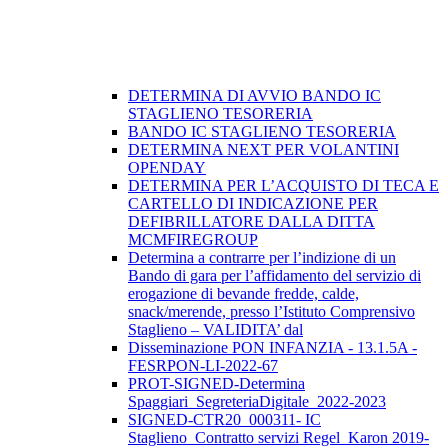
DETERMINA DI AVVIO BANDO IC
STAGLIENO TESORERIA
BANDO IC STAGLIENO TESORERIA
DETERMINA NEXT PER VOLANTINI
OPENDAY
DETERMINA PER L’ACQUISTO DI TECA E
CARTELLO DI INDICAZIONE PER
DEFIBRILLATORE DALLA DITTA
MCMFIREGROUP
Determina a contrarre per l’indizione di un
Bando di gara per l’affidamento del servizio di
erogazione di bevande fredde, calde,
snack/merende, presso l’Istituto Comprensivo
Staglieno – VALIDITA’ dal
Disseminazione PON INFANZIA - 13.1.5A -
FESRPON-LI-2022-67
PROT-SIGNED-Determina
Spaggiari_SegreteriaDigitale_2022-2023
SIGNED-CTR20_000311- IC
Staglieno_Contratto servizi Regel_Karon 2019-