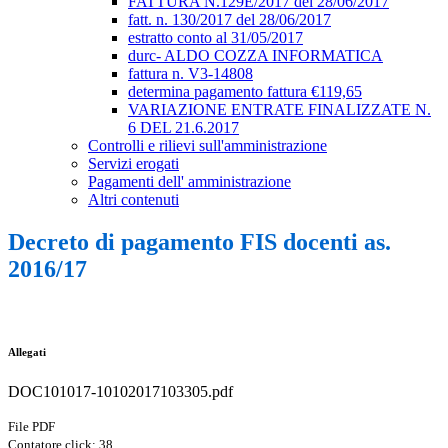
FATTURA N.129E/2017 del 28/06/2017
fatt. n. 130/2017 del 28/06/2017
estratto conto al 31/05/2017
durc- ALDO COZZA INFORMATICA
fattura n. V3-14808
determina pagamento fattura €119,65
VARIAZIONE ENTRATE FINALIZZATE N.
6 DEL 21.6.2017
Controlli e rilievi sull'amministrazione
Servizi erogati
Pagamenti dell' amministrazione
Altri contenuti
Decreto di pagamento FIS docenti as.
2016/17
Allegati
DOC101017-10102017103305.pdf
File PDF
Contatore click: 38