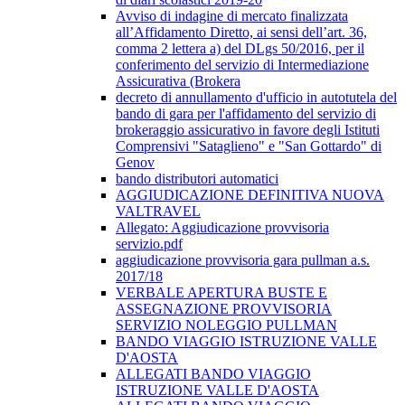
Avviso di indagine di mercato finalizzata
all’Affidamento Diretto, ai sensi dell’art. 36,
comma 2 lettera a) del DLgs 50/2016, per il
conferimento del servizio di Intermediazione
Assicurativa (Brokera
decreto di annullamento d'ufficio in autotutela del
bando di gara per l'affidamento del servizio di
brokeraggio assicurativo in favore degli Istituti
Comprensivi "Sataglieno" e "San Gottardo" di
Genov
bando distributori automatici
AGGIUDICAZIONE DEFINITIVA NUOVA
VALTRAVEL
Allegato: Aggiudicazione provvisoria
servizio.pdf
aggiudicazione provvisoria gara pullman a.s.
2017/18
VERBALE APERTURA BUSTE E
ASSEGNAZIONE PROVVISORIA
SERVIZIO NOLEGGIO PULLMAN
BANDO VIAGGIO ISTRUZIONE VALLE
D'AOSTA
ALLEGATI BANDO VIAGGIO
ISTRUZIONE VALLE D'AOSTA