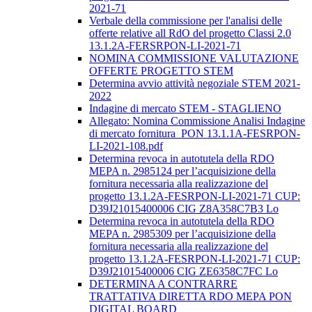
2021-71
Verbale della commissione per l'analisi delle
offerte relative all RdO del progetto Classi 2.0
13.1.2A-FERSRPON-LI-2021-71
NOMINA COMMISSIONE VALUTAZIONE
OFFERTE PROGETTO STEM
Determina avvio attività negoziale STEM 2021-
2022
Indagine di mercato STEM - STAGLIENO
Allegato: Nomina Commissione Analisi Indagine
di mercato fornitura_PON 13.1.1A-FESRPON-
LI-2021-108.pdf
Determina revoca in autotutela della RDO
MEPA n. 2985124 per l’acquisizione della
fornitura necessaria alla realizzazione del
progetto 13.1.2A-FESRPON-LI-2021-71 CUP:
D39J21015400006 CIG Z8A358C7B3 Lo
Determina revoca in autotutela della RDO
MEPA n. 2985309 per l’acquisizione della
fornitura necessaria alla realizzazione del
progetto 13.1.2A-FESRPON-LI-2021-71 CUP:
D39J21015400006 CIG ZE6358C7FC Lo
DETERMINA A CONTRARRE
TRATTATIVA DIRETTA RDO MEPA PON
DIGITAL BOARD