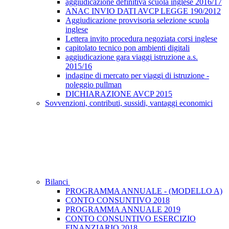
aggiudicazione definitiva scuola inglese 2016/17
ANAC INVIO DATI AVCP LEGGE 190/2012
Aggiudicazione provvisoria selezione scuola
inglese
Lettera invito procedura negoziata corsi inglese
capitolato tecnico pon ambienti digitali
aggiudicazione gara viaggi istruzione a.s.
2015/16
indagine di mercato per viaggi di istruzione -
noleggio pullman
DICHIARAZIONE AVCP 2015
Sovvenzioni, contributi, sussidi, vantaggi economici
Bilanci
PROGRAMMA ANNUALE - (MODELLO A)
CONTO CONSUNTIVO 2018
PROGRAMMA ANNUALE 2019
CONTO CONSUNTIVO ESERCIZIO
FINANZIARIO 2018