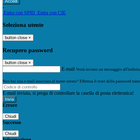
-
Entra con SPID
Entra con CIE
Seleziona utente
button close
×
Recupero password
button close
×
E-mail
Verrà inviato un messaggio all'indirizz
Non hai una e-mail associata al nome utente? Effettua il reset della password tram
E-mail inviata, si prega di controllare la casella di posta elettronica!
Errore
Chiudi
Successo
Chiudi
Informazione