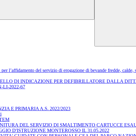
a per l’affidamento del servizio di erogazione di bevande fredde, cal
RTELLO DI INDICAZIONE PER DEFIBRILLATORE DALLA DI
-LI-2022-67
A E PRIMARIA A.S. 2022/2023
i
STEM
NITURA DEL SERVIZIO DI SMALTIMENTO CARTUCCE ESAU
IO D'ISTRUZIONE MONTEROSSO IL 31.05.2022
TIVITA' GUIDATE CON PERSONALE CEA DEL PARCO NAZI