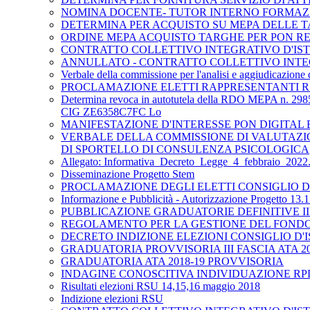
NOMINA DOCENTE- TUTOR INTERNO FORMAZ
DETERMINA PER ACQUISTO SU MEPA DELLE TA
ORDINE MEPA ACQUISTO TARGHE PER PON RE
CONTRATTO COLLETTIVO INTEGRATIVO D'ISTIT
ANNULLATO - CONTRATTO COLLETTIVO INTEGRA
Verbale della commissione per l'analisi e aggiudicazion
PROCLAMAZIONE ELETTI RAPPRESENTANTI RS
Determina revoca in autotutela della RDO MEPA n. 2985
CIG ZE6358C7FC Lo
MANIFESTAZIONE D'INTERESSE PON DIGITAL
VERBALE DELLA COMMISSIONE DI VALUTAZIO
DI SPORTELLO DI CONSULENZA PSICOLOGICA
Allegato: Informativa_Decreto_Legge_4_febbraio_2022
Disseminazione Progetto Stem
PROCLAMAZIONE DEGLI ELETTI CONSIGLIO D'I
Informazione e Pubblicità - Autorizzazione Progetto 13.1
PUBBLICAZIONE GRADUATORIE DEFINITIVE III 
REGOLAMENTO PER LA GESTIONE DEL FONDO 
DECRETO INDIZIONE ELEZIONI CONSIGLIO D'IS
GRADUATORIA PROVVISORIA III FASCIA ATA 20
GRADUATORIA ATA 2018-19 PROVVISORIA
INDAGINE CONOSCITIVA INDIVIDUAZIONE RP
Risultati elezioni RSU 14,15,16 maggio 2018
Indizione elezioni RSU