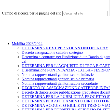
Campo di ricerca per le pagine del sito
Mobilità 2023/2024
DETERMINA NEXT PER VOLANTINI OPENDAY
Decreto assegnazione cattedre sostegno
Determina a contrarre per l’indizione di un Bando di gar
dal
DETERMINA PER L’ ACQUISTO DI TECA E CA
Disseminazione PON INFANZIA - 13.1.5A - FESRPON
Nomina rappresentanti genitori scuole infanzie
Nomina rappresentanti genitori scuole primaria
Nomina rappresentanti genitori scuole secondarie
DECRETO DI ASSEGNAZIONE CATTEDRE INFANZI
Decreto di disposizione pubblicazione graduatorie docent
DETERMINA PER LA PUBBLICITÀ PROGETTO 
DETERMINA PER AFFIDAMENTO DIRETTO FOR
DETERMINA ACQUISTO BIGLIETTI TRENO VIAGG
DETERMINA PER FORNITURA SERVIZIO DI AT