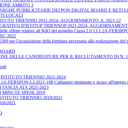
IONE AMBITO 3
RGHE PUBBLICITARIE DEI PON DIGITAL BOARD E RETI 
TI LOCALI
UTO TRIENNIO 2021-2024- AGGIORNMENTO .S. 2021-22
TIVO D'ISTITUP TRIENNOP 2021-2024- AGGIORNAMENTO 
e delle offerte relative all RdO del progetto Classi 2.0 13.1.2A-FERS
U 2022
309 per l’acquisizione della fornitura necessaria alla realizzazio
 BOARD
NE DELLE CANDIDATURE PER IL RECLUTAMENTO DI N. 1 
.pdf
STITUTO TRIENNIO 2021-2024
.1A-FERSPON-LI-2021-108 Cablaggio strutturato e sicuro all'interno deg
FASCIA ATA 2021-2023
MINUTE SPESE 2019
TITUTO TRIENNIO 2018/2021
18/2021
D