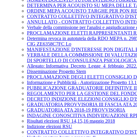
DETERMINA PER ACQUISTO SU MEPA DELLE TA
ORDINE MEPA ACQUISTO TARGHE PER PON RE
CONTRATTO COLLETTIVO INTEGRATIVO D'ISTIT
ANNULLATO - CONTRATTO COLLETTIVO INTEGRA
Verbale della commissione per l'analisi e aggiudicazion
PROCLAMAZIONE ELETTI RAPPRESENTANTI RS
Determina revoca in autotutela della RDO MEPA n. 2985
CIG ZE6358C7FC Lo
MANIFESTAZIONE D'INTERESSE PON DIGITAL
VERBALE DELLA COMMISSIONE DI VALUTAZIO
DI SPORTELLO DI CONSULENZA PSICOLOGICA
Allegato: Informativa_Decreto_Legge_4_febbraio_2022
Disseminazione Progetto Stem
PROCLAMAZIONE DEGLI ELETTI CONSIGLIO D'I
Informazione e Pubblicità - Autorizzazione Progetto 13.1
PUBBLICAZIONE GRADUATORIE DEFINITIVE III 
REGOLAMENTO PER LA GESTIONE DEL FONDO 
DECRETO INDIZIONE ELEZIONI CONSIGLIO D'IS
GRADUATORIA PROVVISORIA III FASCIA ATA 20
GRADUATORIA ATA 2018-19 PROVVISORIA
INDAGINE CONOSCITIVA INDIVIDUAZIONE RP
Risultati elezioni RSU 14,15,16 maggio 2018
Indizione elezioni RSU
CONTRATTO COLLETTIVO INTEGRATIVO D'IS