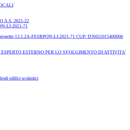
LOCALI
A.S. 2021-22
RPON-LI-2021-71
ne del progetto 13.1.2A-FESRPON-LI-2021-71 CUP: D39J21015400006
ESPERTO ESTERNO PER LO SVOLGIMENTO DI ATTIVITA'
li edifici scolastici