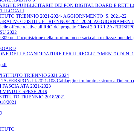
RGHE PUBBLICITARIE DEI PON DIGITAL BOARD E RETI 
TI LOCALI
UTO TRIENNIO 2021-2024- AGGIORNMENTO .S. 2021-22
TIVO D'ISTITUP TRIENNOP 2021-2024- AGGIORNAMENTO 
e delle offerte relative all RdO del progetto Classi 2.0 13.1.2A-FERS
U 2022
309 per l’acquisizione della fornitura necessaria alla realizzazio
 BOARD
NE DELLE CANDIDATURE PER IL RECLUTAMENTO DI N. 1 
.pdf
STITUTO TRIENNIO 2021-2024
.1A-FERSPON-LI-2021-108 Cablaggio strutturato e sicuro all'interno deg
FASCIA ATA 2021-2023
MINUTE SPESE 2019
TITUTO TRIENNIO 2018/2021
18/2021
D
TITUTO