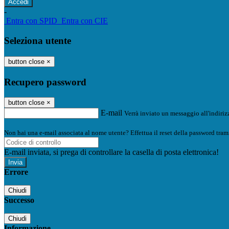
-
Entra con SPID
Entra con CIE
Seleziona utente
button close
×
Recupero password
button close
×
E-mail
Verrà inviato un messaggio all'indirizz
Non hai una e-mail associata al nome utente? Effettua il reset della password tram
E-mail inviata, si prega di controllare la casella di posta elettronica!
Errore
Chiudi
Successo
Chiudi
Informazione