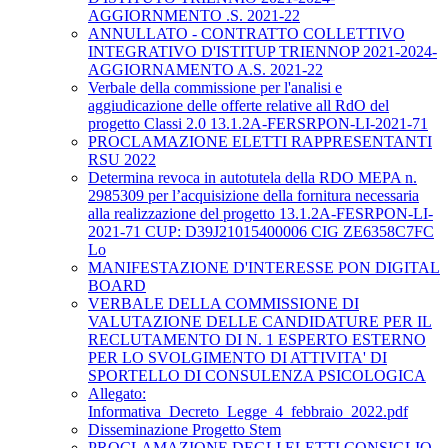
AGGIORNMENTO .S. 2021-22
ANNULLATO - CONTRATTO COLLETTIVO
INTEGRATIVO D'ISTITUP TRIENNOP 2021-2024-
AGGIORNAMENTO A.S. 2021-22
Verbale della commissione per l'analisi e
aggiudicazione delle offerte relative all RdO del
progetto Classi 2.0 13.1.2A-FERSRPON-LI-2021-71
PROCLAMAZIONE ELETTI RAPPRESENTANTI
RSU 2022
Determina revoca in autotutela della RDO MEPA n.
2985309 per l’acquisizione della fornitura necessaria
alla realizzazione del progetto 13.1.2A-FESRPON-LI-
2021-71 CUP: D39J21015400006 CIG ZE6358C7FC
Lo
MANIFESTAZIONE D'INTERESSE PON DIGITAL
BOARD
VERBALE DELLA COMMISSIONE DI
VALUTAZIONE DELLE CANDIDATURE PER IL
RECLUTAMENTO DI N. 1 ESPERTO ESTERNO
PER LO SVOLGIMENTO DI ATTIVITA' DI
SPORTELLO DI CONSULENZA PSICOLOGICA
Allegato:
Informativa_Decreto_Legge_4_febbraio_2022.pdf
Disseminazione Progetto Stem
PROCLAMAZIONE DEGLI ELETTI CONSIGLIO