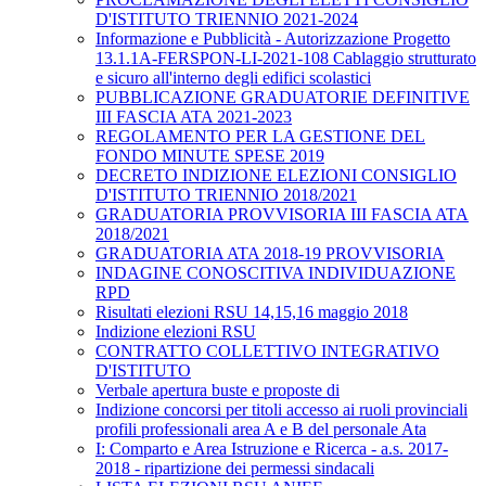
D'ISTITUTO TRIENNIO 2021-2024
Informazione e Pubblicità - Autorizzazione Progetto
13.1.1A-FERSPON-LI-2021-108 Cablaggio strutturato
e sicuro all'interno degli edifici scolastici
PUBBLICAZIONE GRADUATORIE DEFINITIVE
III FASCIA ATA 2021-2023
REGOLAMENTO PER LA GESTIONE DEL
FONDO MINUTE SPESE 2019
DECRETO INDIZIONE ELEZIONI CONSIGLIO
D'ISTITUTO TRIENNIO 2018/2021
GRADUATORIA PROVVISORIA III FASCIA ATA
2018/2021
GRADUATORIA ATA 2018-19 PROVVISORIA
INDAGINE CONOSCITIVA INDIVIDUAZIONE
RPD
Risultati elezioni RSU 14,15,16 maggio 2018
Indizione elezioni RSU
CONTRATTO COLLETTIVO INTEGRATIVO
D'ISTITUTO
Verbale apertura buste e proposte di
Indizione concorsi per titoli accesso ai ruoli provinciali
profili professionali area A e B del personale Ata
I: Comparto e Area Istruzione e Ricerca - a.s. 2017-
2018 - ripartizione dei permessi sindacali