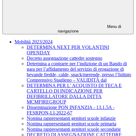
Menu di
navigazione
Mobilità 2023/2024
DETERMINA NEXT PER VOLANTINI
OPENDAY
Decreto assegnazione cattedre sostegno
Determina a contrarre per l’indizione di un Bando di
gara per l’affidamento del servizio di erogazione di
bevande fredde, calde, snack/merende, presso l’Istituto
Comprensivo Staglieno – VALIDITÀ dal
DETERMINA PER L’ ACQUISTO DI TECA E
CARTELLO DI INDICAZIONE PER
DEFIBRILLATORE DALLA DITTA
MCMFIREGROUP
Disseminazione PON INFANZIA - 13.1.5A -
FESRPON-LI-2022-67
Nomina rappresentanti genitori scuole infanzie
Nomina rappresentanti genitori scuole primaria
Nomina rappresentanti genitori scuole secondarie
DECRETO DI ASSEGNAZIONE CATTEDRE