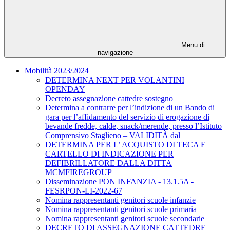
Menu di
navigazione
Mobilità 2023/2024
DETERMINA NEXT PER VOLANTINI
OPENDAY
Decreto assegnazione cattedre sostegno
Determina a contrarre per l’indizione di un Bando di
gara per l’affidamento del servizio di erogazione di
bevande fredde, calde, snack/merende, presso l’Istituto
Comprensivo Staglieno – VALIDITÀ dal
DETERMINA PER L’ ACQUISTO DI TECA E
CARTELLO DI INDICAZIONE PER
DEFIBRILLATORE DALLA DITTA
MCMFIREGROUP
Disseminazione PON INFANZIA - 13.1.5A -
FESRPON-LI-2022-67
Nomina rappresentanti genitori scuole infanzie
Nomina rappresentanti genitori scuole primaria
Nomina rappresentanti genitori scuole secondarie
DECRETO DI ASSEGNAZIONE CATTEDRE