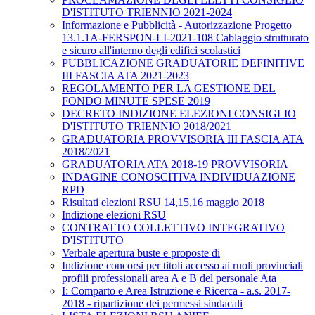
D'ISTITUTO TRIENNIO 2021-2024
Informazione e Pubblicità - Autorizzazione Progetto
13.1.1A-FERSPON-LI-2021-108 Cablaggio strutturato
e sicuro all'interno degli edifici scolastici
PUBBLICAZIONE GRADUATORIE DEFINITIVE
III FASCIA ATA 2021-2023
REGOLAMENTO PER LA GESTIONE DEL
FONDO MINUTE SPESE 2019
DECRETO INDIZIONE ELEZIONI CONSIGLIO
D'ISTITUTO TRIENNIO 2018/2021
GRADUATORIA PROVVISORIA III FASCIA ATA
2018/2021
GRADUATORIA ATA 2018-19 PROVVISORIA
INDAGINE CONOSCITIVA INDIVIDUAZIONE
RPD
Risultati elezioni RSU 14,15,16 maggio 2018
Indizione elezioni RSU
CONTRATTO COLLETTIVO INTEGRATIVO
D'ISTITUTO
Verbale apertura buste e proposte di
Indizione concorsi per titoli accesso ai ruoli provinciali
profili professionali area A e B del personale Ata
I: Comparto e Area Istruzione e Ricerca - a.s. 2017-
2018 - ripartizione dei permessi sindacali