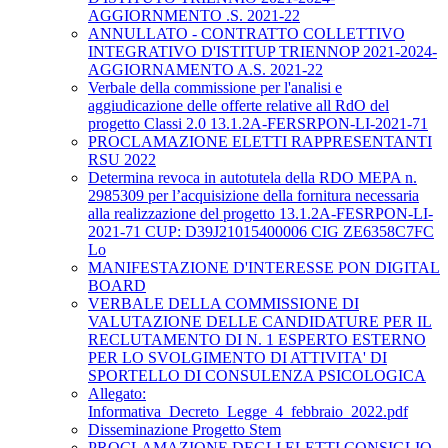
AGGIORNMENTO .S. 2021-22
ANNULLATO - CONTRATTO COLLETTIVO
INTEGRATIVO D'ISTITUP TRIENNOP 2021-2024-
AGGIORNAMENTO A.S. 2021-22
Verbale della commissione per l'analisi e
aggiudicazione delle offerte relative all RdO del
progetto Classi 2.0 13.1.2A-FERSRPON-LI-2021-71
PROCLAMAZIONE ELETTI RAPPRESENTANTI
RSU 2022
Determina revoca in autotutela della RDO MEPA n.
2985309 per l’acquisizione della fornitura necessaria
alla realizzazione del progetto 13.1.2A-FESRPON-LI-
2021-71 CUP: D39J21015400006 CIG ZE6358C7FC
Lo
MANIFESTAZIONE D'INTERESSE PON DIGITAL
BOARD
VERBALE DELLA COMMISSIONE DI
VALUTAZIONE DELLE CANDIDATURE PER IL
RECLUTAMENTO DI N. 1 ESPERTO ESTERNO
PER LO SVOLGIMENTO DI ATTIVITA' DI
SPORTELLO DI CONSULENZA PSICOLOGICA
Allegato:
Informativa_Decreto_Legge_4_febbraio_2022.pdf
Disseminazione Progetto Stem
PROCLAMAZIONE DEGLI ELETTI CONSIGLIO