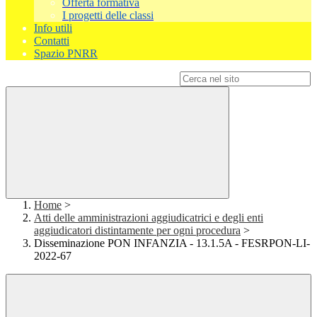
Offerta formativa
I progetti delle classi
Info utili
Contatti
Spazio PNRR
Campo di ricerca per le pagine del sito
Home
>
Atti delle amministrazioni aggiudicatrici e degli enti
aggiudicatori distintamente per ogni procedura
>
Disseminazione PON INFANZIA - 13.1.5A - FESRPON-LI-
2022-67