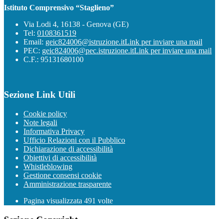
Istituto Comprensivo “Staglieno”
Via Lodi 4, 16138 - Genova (GE)
Tel:
0108361519
Email:
geic824006@istruzione.it
Link per inviare una mail
PEC:
geic824006@pec.istruzione.it
Link per inviare una mail
C.F.: 95131680100
Sezione Link Utili
Cookie policy
Note legali
Informativa Privacy
Ufficio Relazioni con il Pubblico
Dichiarazione di accessibilità
Obiettivi di accessibilità
Whistleblowing
Gestione consensi cookie
Amministrazione trasparente
Pagina visualizzata
491
volte