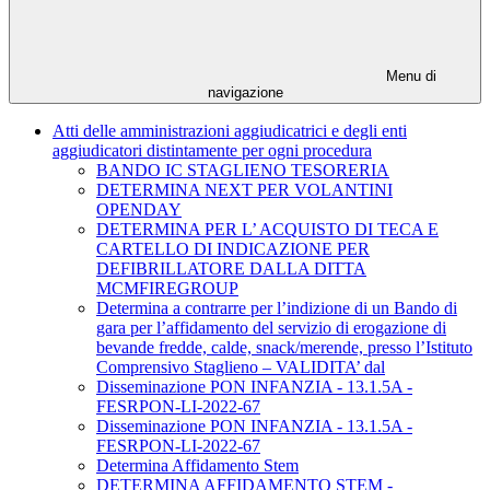
Menu di
navigazione
Atti delle amministrazioni aggiudicatrici e degli enti
aggiudicatori distintamente per ogni procedura
BANDO IC STAGLIENO TESORERIA
DETERMINA NEXT PER VOLANTINI
OPENDAY
DETERMINA PER L’ ACQUISTO DI TECA E
CARTELLO DI INDICAZIONE PER
DEFIBRILLATORE DALLA DITTA
MCMFIREGROUP
Determina a contrarre per l’indizione di un Bando di
gara per l’affidamento del servizio di erogazione di
bevande fredde, calde, snack/merende, presso l’Istituto
Comprensivo Staglieno – VALIDITA’ dal
Disseminazione PON INFANZIA - 13.1.5A -
FESRPON-LI-2022-67
Disseminazione PON INFANZIA - 13.1.5A -
FESRPON-LI-2022-67
Determina Affidamento Stem
DETERMINA AFFIDAMENTO STEM -