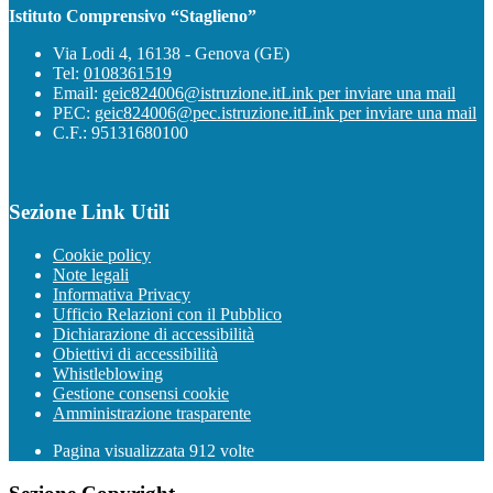
Istituto Comprensivo “Staglieno”
Via Lodi 4, 16138 - Genova (GE)
Tel:
0108361519
Email:
geic824006@istruzione.it
Link per inviare una mail
PEC:
geic824006@pec.istruzione.it
Link per inviare una mail
C.F.: 95131680100
Sezione Link Utili
Cookie policy
Note legali
Informativa Privacy
Ufficio Relazioni con il Pubblico
Dichiarazione di accessibilità
Obiettivi di accessibilità
Whistleblowing
Gestione consensi cookie
Amministrazione trasparente
Pagina visualizzata
912
volte