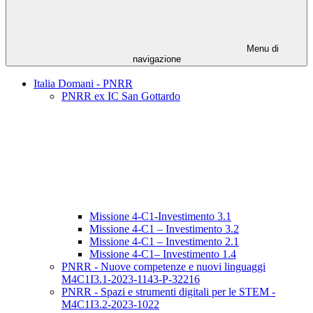
Menu di
navigazione
Italia Domani - PNRR
PNRR ex IC San Gottardo
Missione 4-C1-Investimento 3.1
Missione 4-C1 – Investimento 3.2
Missione 4-C1 – Investimento 2.1
Missione 4-C1– Investimento 1.4
PNRR - Nuove competenze e nuovi linguaggi
M4C1I3.1-2023-1143-P-32216
PNRR - Spazi e strumenti digitali per le STEM -
M4C1I3.2-2023-1022