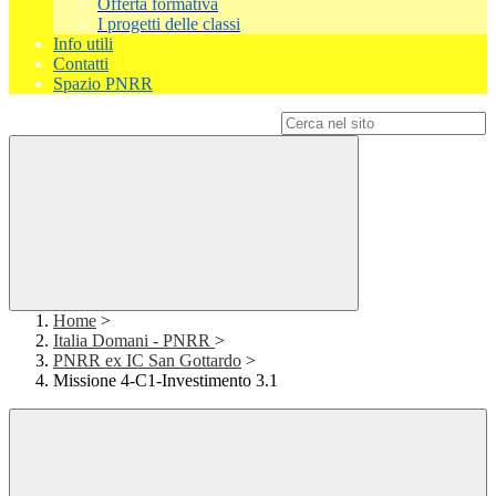
Offerta formativa
I progetti delle classi
Info utili
Contatti
Spazio PNRR
Campo di ricerca per le pagine del sito
Home
>
Italia Domani - PNRR
>
PNRR ex IC San Gottardo
>
Missione 4-C1-Investimento 3.1