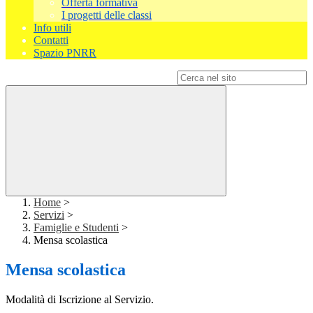
Offerta formativa
I progetti delle classi
Info utili
Contatti
Spazio PNRR
Campo di ricerca per le pagine del sito
Home
>
Servizi
>
Famiglie e Studenti
>
Mensa scolastica
Mensa scolastica
Modalità di Iscrizione al Servizio.