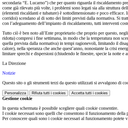
secondaria “E. Lucarno”) che per quanto riguarda il riscaldamento prese
come già rilevato più volte, i problemi sono legati sia alla struttura de
(elementi riscaldanti e tubature) è sottodimensionato e poco efficace. In
corridoi) scendano al di sotto dei limiti previsti dalla normativa. Si tra
con l’adeguamento dell’impianto di riscaldamento, tutti interventi cost
Tutto ciò è ben noto all’Ente proprietario che proprio per questo, negl
ridotta) compresi i fine settimana, in modo che la temperatura non sce
quella prevista dalla normativa) in tempi ragionevoli, limitando il disa
calore), nella speranza che anche quest’anno, nonostante la crisi energ
limitare sprechi e dispersioni (chiudendo le finestre, specie la notte 
La Direzione
Notizie
Questo sito o gli strumenti terzi da questo utilizzati si avvalgono di coo
Personalizza
Rifiuta tutti
i cookies
Accetta tutti
i cookies
Gestione cookie
In questa schermata è possibile scegliere quali cookie consentire.
I cookie necessari sono quelli che consentono il funzionamento della pi
Per conoscere quali sono i cookie necessari al funzionamento potete v