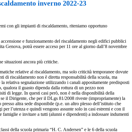
iscaldamento inverno 2022-23
lemi con gli impianti di riscaldamento, riteniamo opportuno
i accensione e funzionamento del riscaldamento negli edifici pubblici
è sita Genova, potrà essere acceso per 11 ore al giorno dall’8 novembre
ne situazioni ancora più critiche.
lematiche relative al riscaldamento, ma solo criticità temporanee dovute
ti di riscaldamento non è diretta responsabilità della scuola, ma
la relativa segnalazione utilizzando i canali appositamente predisposti
, qualora il guasto dipenda dalla rottura di un pezzo non
i di legge. In questi casi però, non è nella disponibilità della
e se il Dirigente, che per il DLgs 81/2008 riveste (impropriamente) la
o presso altra sede disponibile (p.e. un altro plesso dell’istituto che
gi per l’utenza e quindi vengono assunte solo in casi estremi e con il
 famiglie e invitare a tutti (alunni e dipendenti) a indossare indumenti
classi della scuola primaria “H. C. Andersen” e le 6 della scuola