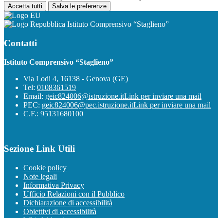
Accetta tutti
Salva le preferenze
Istituto Comprensivo “Staglieno”
Contatti
Istituto Comprensivo “Staglieno”
Via Lodi 4, 16138 - Genova (GE)
Tel:
0108361519
Email:
geic824006@istruzione.it
Link per inviare una mail
PEC:
geic824006@pec.istruzione.it
Link per inviare una mail
C.F.: 95131680100
Sezione Link Utili
Cookie policy
Note legali
Informativa Privacy
Ufficio Relazioni con il Pubblico
Dichiarazione di accessibilità
Obiettivi di accessibilità