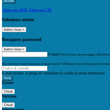
-
Entra con SPID
Entra con CIE
Seleziona utente
button close
×
Recupero password
button close
×
E-mail
Verrà inviato un messaggio all'indirizz
Non hai una e-mail associata al nome utente? Effettua il reset della password tram
E-mail inviata, si prega di controllare la casella di posta elettronica!
Errore
Chiudi
Successo
Chiudi
Informazione