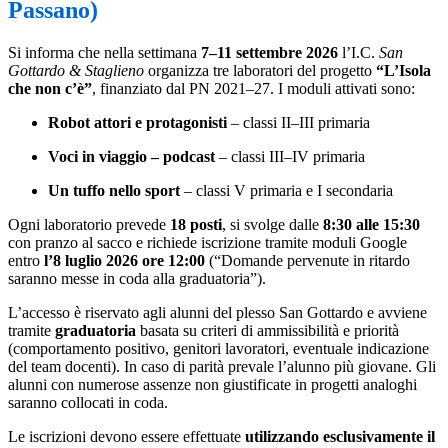
Passano)
Si informa che nella settimana
7–11 settembre 2026
l’I.C.
San
Gottardo & Staglieno
organizza tre laboratori del progetto
“L’Isola
che non c’è”
, finanziato dal PN 2021–27. I moduli attivati sono:
Robot attori e protagonisti
– classi II–III primaria
Voci in viaggio – podcast
– classi III–IV primaria
Un tuffo nello sport
– classi V primaria e I secondaria
Ogni laboratorio prevede
18 posti
, si svolge dalle
8:30 alle 15:30
con pranzo al sacco e richiede iscrizione tramite moduli Google
entro
l’8 luglio 2026 ore 12:00
(“Domande pervenute in ritardo
saranno messe in coda alla graduatoria”).
L’accesso è riservato agli alunni del plesso San Gottardo e avviene
tramite
graduatoria
basata su criteri di ammissibilità e priorità
(comportamento positivo, genitori lavoratori, eventuale indicazione
del team docenti). In caso di parità prevale l’alunno più giovane. Gli
alunni con numerose assenze non giustificate in progetti analoghi
saranno collocati in coda.
Le iscrizioni devono essere effettuate
utilizzando esclusivamente il