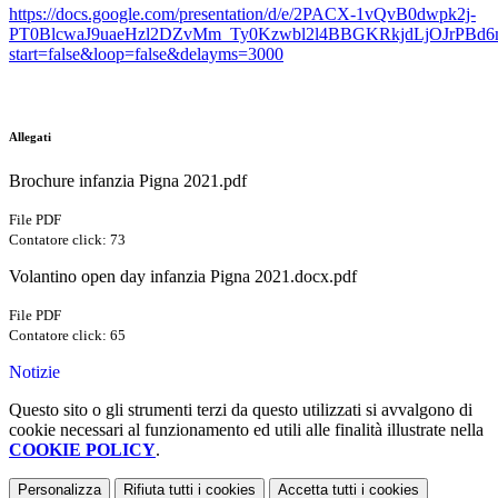
https://docs.google.com/presentation/d/e/2PACX-1vQvB0dwpk2j-
PT0BlcwaJ9uaeHzl2DZvMm_Ty0Kzwbl2l4BBGKRkjdLjOJrPBd
start=false&loop=false&delayms=3000
Allegati
Brochure infanzia Pigna 2021.pdf
File PDF
Contatore click: 73
Volantino open day infanzia Pigna 2021.docx.pdf
File PDF
Contatore click: 65
Notizie
Questo sito o gli strumenti terzi da questo utilizzati si avvalgono di
cookie necessari al funzionamento ed utili alle finalità illustrate nella
COOKIE POLICY
.
Personalizza
Rifiuta tutti
i cookies
Accetta tutti
i cookies