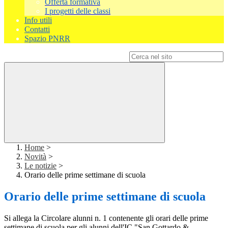
Offerta formativa
I progetti delle classi
Info utili
Contatti
Spazio PNRR
Campo di ricerca per le pagine del sito
Home
>
Novità
>
Le notizie
>
Orario delle prime settimane di scuola
Orario delle prime settimane di scuola
Si allega la Circolare alunni n. 1 contenente gli orari delle prime
settimane di scuola per gli alunni dell'IC "San Gottardo &