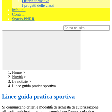
Offerta formativa
I progetti delle classi
Info utili
Contatti
Spazio PNRR
Campo di ricerca per le pagine del sito
Home
>
Novità
>
Le notizie
>
Linee guida pratica sportiva
Linee guida pratica sportiva
Si comunicano criteri e modalità di richiesta di autorizzazione
all'uscita anticipata per motivi sportivi per l'anno scolastico