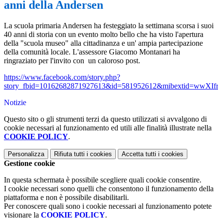
anni della Andersen
La scuola primaria Andersen ha festeggiato la settimana scorsa i suoi
40 anni di storia con un evento molto bello che ha visto l'apertura
della "scuola museo" alla cittadinanza e un' ampia partecipazione
della comunità locale. L'assessore Giacomo Montanari ha
ringraziato per l'invito con un caloroso post.
https://www.facebook.com/story.php?
story_fbid=10162682871927613&id=581952612&mibextid=wwXI
Notizie
Questo sito o gli strumenti terzi da questo utilizzati si avvalgono di
cookie necessari al funzionamento ed utili alle finalità illustrate nella
COOKIE POLICY
.
Personalizza
Rifiuta tutti
i cookies
Accetta tutti
i cookies
Gestione cookie
In questa schermata è possibile scegliere quali cookie consentire.
I cookie necessari sono quelli che consentono il funzionamento della
piattaforma e non è possibile disabilitarli.
Per conoscere quali sono i cookie necessari al funzionamento potete
visionare la
COOKIE POLICY
.