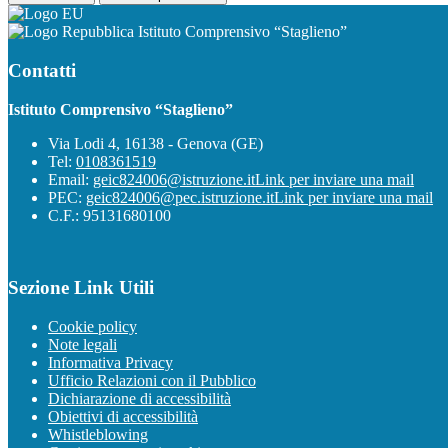
Istituto Comprensivo “Staglieno”
Contatti
Istituto Comprensivo “Staglieno”
Via Lodi 4, 16138 - Genova (GE)
Tel:
0108361519
Email:
geic824006@istruzione.it
Link per inviare una mail
PEC:
geic824006@pec.istruzione.it
Link per inviare una mail
C.F.: 95131680100
Sezione Link Utili
Cookie policy
Note legali
Informativa Privacy
Ufficio Relazioni con il Pubblico
Dichiarazione di accessibilità
Obiettivi di accessibilità
Whistleblowing