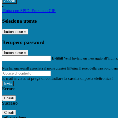
-
Entra con SPID
Entra con CIE
Seleziona utente
button close
×
Recupero password
button close
×
E-mail
Verrà inviato un messaggio all'indirizz
Non hai una e-mail associata al nome utente? Effettua il reset della password tram
E-mail inviata, si prega di controllare la casella di posta elettronica!
Errore
Chiudi
Successo
Chiudi
Informazione