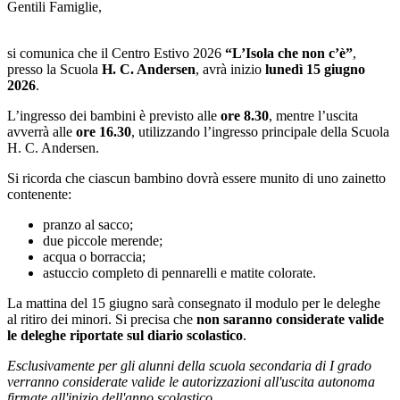
Gentili Famiglie,
si comunica che il Centro Estivo 2026
“L’Isola che non c’è”
,
presso la Scuola
H. C. Andersen
, avrà inizio
lunedì 15 giugno
2026
.
L’ingresso dei bambini è previsto alle
ore 8.30
, mentre l’uscita
avverrà alle
ore 16.30
, utilizzando l’ingresso principale della Scuola
H. C. Andersen.
Si ricorda che ciascun bambino dovrà essere munito di uno zainetto
contenente:
pranzo al sacco;
due piccole merende;
acqua o borraccia;
astuccio completo di pennarelli e matite colorate.
La mattina del 15 giugno sarà consegnato il modulo per le deleghe
al ritiro dei minori. Si precisa che
non saranno considerate valide
le deleghe riportate sul diario scolastico
.
Esclusivamente per gli alunni della scuola secondaria di I grado
verranno considerate valide le autorizzazioni all'uscita autonoma
firmate all'inizio dell'anno scolastico.