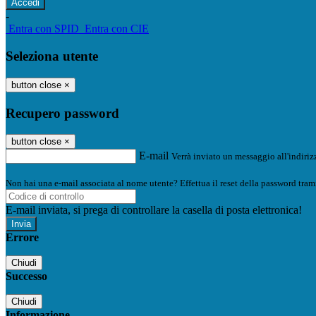
-
Entra con SPID
Entra con CIE
Seleziona utente
button close
×
Recupero password
button close
×
E-mail
Verrà inviato un messaggio all'indirizz
Non hai una e-mail associata al nome utente? Effettua il reset della password tram
E-mail inviata, si prega di controllare la casella di posta elettronica!
Errore
Chiudi
Successo
Chiudi
Informazione