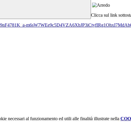
Clicca sul link sottos
vWD6U9nF4781K_a-m6sW7WEe9c5D4VZA6XbJP3iCtyfIRg1OhxI7MdAb0
kie necessari al funzionamento ed utili alle finalità illustrate nella
COO