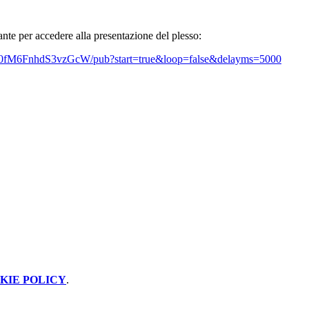
tante per accedere alla presentazione del plesso:
fM6FnhdS3vzGcW/pub?start=true&loop=false&delayms=5000
KIE POLICY
.